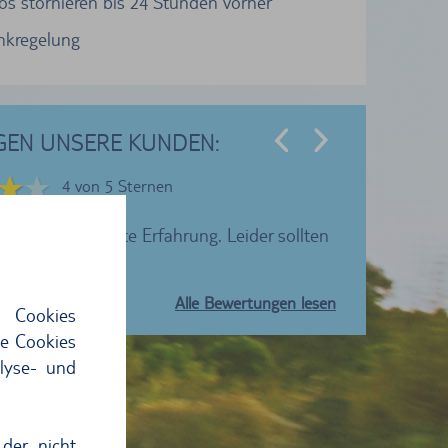
os stornieren bis 24 Stunden vorher
ankregelung
GEN UNSERE KUNDEN:
4 von 5 Sternen
 wieder eine gute Erfahrung. Leider sollten
Ich würde TU
to mit…
Alle Bewertungen lesen
 Cookies
ie Cookies
lyse- und
der nicht