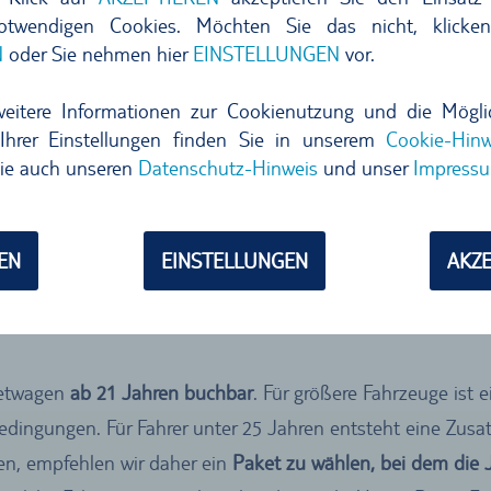
notwendigen Cookies. Möchten Sie das nicht, klicke
N
oder Sie nehmen hier
EINSTELLUNGEN
vor.
weitere Informationen zur Cookienutzung und die Mögli
Ihrer Einstellungen finden Sie in unserem
Cookie-Hinw
ie auch unseren
Datenschutz-Hinweis
und unser
Impress
cht in allen Ländern einen Mietwagen unter 25 Jahren buche
 reicht es aus, wenn der Fahrer
mindestens 21 Jahre alt
un
EN
EINSTELLUNGEN
AKZE
der gilt die Klasse 1 als erforderlich.
ietwagen
ab 21 Jahren buchbar
. Für größere Fahrzeuge ist
edingungen. Für Fahrer unter 25 Jahren entsteht eine Zus
n, empfehlen wir daher ein
Paket zu wählen, bei dem die 