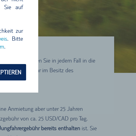
n Sie auf
chkeit zur
eis
. Bitte
um
.
n. Bitte schauen Sie in jedem Fall in die
d seit einem Jahr im Besitz des
PTIEREN
 eine Anmietung aber unter 25 Jahren
atzgebühr von ca. 25 USD/CAD pro Tag.
Jungfahrergebühr bereits enthalten
ist. Sie