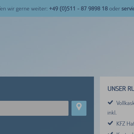
fen wir gerne weiter:
+49 (0)511 - 87 9898 18
oder
serv
UNSER R
Vollkas
inkl.
KFZ Haf