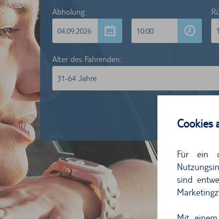
Abholung:
Rü
04.09.2026
10:00
Alter des Fahrenden:
31-64 Jahre
Wir w
Cookies 
Kunden
Für ein 
Nutzungsin
sind entwe
Marketingz
Mit einem