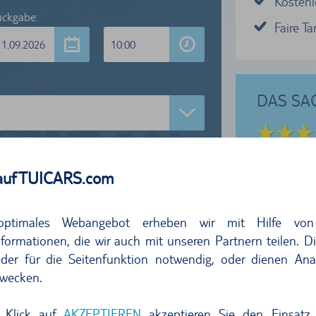
Kostenl
ckgabe:
Faire T
11.09.2026
10:00
DAS SA
5 von 5 Sternen
aren sehr zufrieden mit dem Abholen und der
Mietwagen anzeigen
Wir hatten
auf TUICARS.com
betreuung in…
wir ein Au
optimales Webangebot erheben wir mit Hilfe von
formationen, die wir auch mit unseren Partnern teilen. D
der für die Seitenfunktion notwendig, oder dienen Ana
wecken.
 Klick auf
AKZEPTIEREN
akzeptieren Sie den Einsatz 