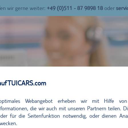
fen wir gerne weiter:
+49 (0)511 - 87 9898 18
oder
serv
auf TUICARS.com
optimales Webangebot erheben wir mit Hilfe von
eiter.
formationen, die wir auch mit unseren Partnern teilen. D
der für die Seitenfunktion notwendig, oder dienen Ana
Nach der Reise: TUI C
wecken.