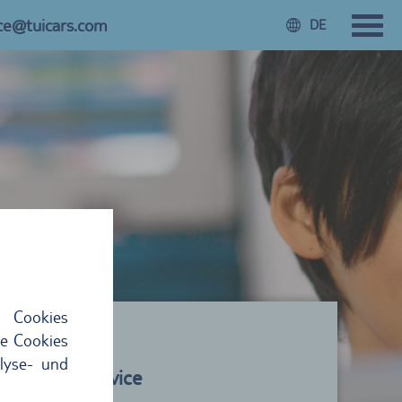
ice@tuicars.com
DE
 Cookies
ie Cookies
lyse- und
ars Kundenservice