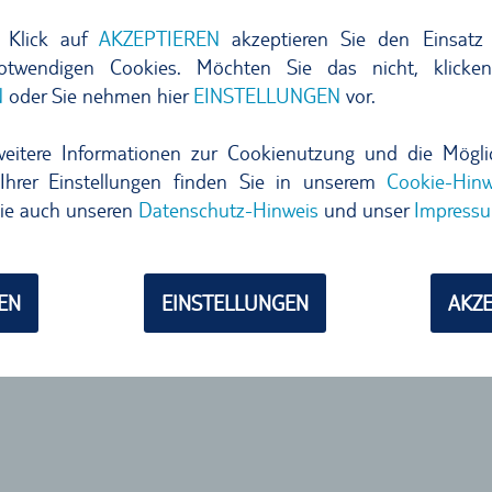
agen rund um Ihre Buchung,
Sie möchten uns einen Sch
 Klick auf
AKZEPTIEREN
akzeptieren Sie den Einsatz 
gen. Auf unserer
FAQ-Seite
finden Sie
hier
) oder Sie ha
notwendigen Cookies. Möchten Sie das nicht, klicke
tellte Fragen.
Reise?
N
oder Sie nehmen hier
EINSTELLUNGEN
vor.
Bitte nutzen Sie für Ihr Anl
weitere Informationen zur Cookienutzung und die Mögli
https://www.tui.com/hilfe/re
Ihrer Einstellungen finden Sie in unserem
Cookie-Hinw
ie auch unseren
Datenschutz-Hinweis
und unser
Impress
Wir sind gerne für Sie da.
EN
EINSTELLUNGEN
AKZE