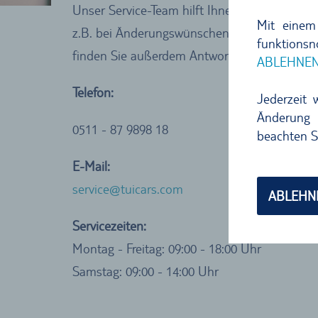
Unser Service-Team hilft Ihnen gerne bei Fr
Mit einem
z.B. bei Änderungswünschen oder Stornierun
funktions
finden Sie außerdem Antworten auf häufig ges
ABLEHNE
Telefon:
Jederzeit 
Änderung 
0511 - 87 9898 18
beachten S
E-Mail:
service@tuicars.com
ABLEHN
Servicezeiten:
Montag - Freitag: 09:00 - 18:00 Uhr
Samstag: 09:00 - 14:00 Uhr