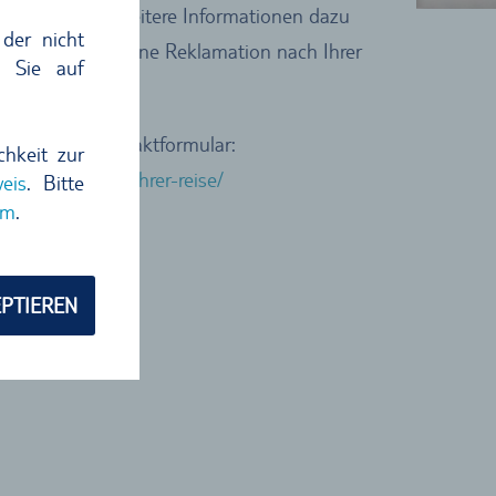
aden melden (weitere Informationen dazu
der nicht
ben Kritik oder eine Reklamation nach Ihrer
n Sie auf
iegen unser Kontaktformular:
chkeit zur
klamation-nach-ihrer-reise/
eis
. Bitte
um
.
PTIEREN