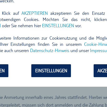
wecken.
at)
 Klick auf
AKZEPTIEREN
akzeptieren Sie den Einsatz 
notwendigen Cookies. Möchten Sie das nicht, klicke
nk haben und der
Gesamtmietpreis 500 Euro nicht übersteig
N
oder Sie nehmen hier
EINSTELLUNGEN
vor.
t muss Ihrerseits im Zuge der Buchung erteilt werden.
r Bankeinzug der Fahrer bei Anmietung eine Kreditkarte z
weitere Informationen zur Cookienutzung und die Mögli
Ihrer Einstellungen finden Sie in unserem
Cookie-Hinw
ie auch unseren
Datenschutz-Hinweis
und unser
Impress
ndestens 30 Tage in der Zukunft liegen und die den Gesam
. Die Zahlungsdaten senden wir Ihnen im Anschluss an di
EN
EINSTELLUNGEN
AKZE
er Überweisung der Fahrer bei Anmietung eine Kreditkarte 
die Anmietung innerhalb eines Jahres stattfindet. Hierbei 
itergeleitet, müssen sich dort anmelden und die Zahlung b