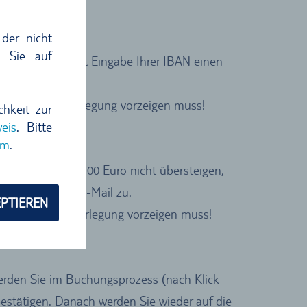
der nicht
n Sie auf
t
, können Sie mit Eingabe Ihrer IBAN einen
ur Kautionshinterlegung vorzeigen muss!
chkeit zur
eis
. Bitte
um
.
tmietpreis von 500 Euro nicht übersteigen,
e Buchung per E-Mail zu.
PTIEREN
zur Kautionshinterlegung vorzeigen muss!
werden Sie im Buchungsprozess (nach Klick
estätigen. Danach werden Sie wieder auf die