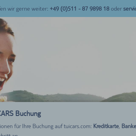
fen wir gerne weiter:
+49 (0)511 - 87 9898 18
oder
serv
I CARS Buchung
ionen für Ihre Buchung auf tuicars.com:
Kreditkarte
,
Banke
hritt an.