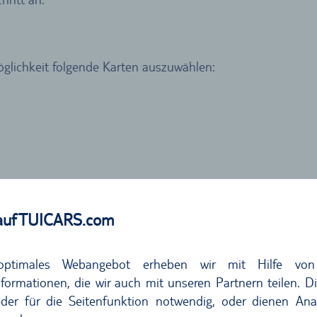
öglichkeit folgende Karten auszuwählen:
auf TUICARS.com
 der Kreditkarteninhaber auch der Fahrer des Mietwagens s
ein anderer Fahrer in das dafür vorgesehene Feld eingegeb
optimales Webangebot erheben wir mit Hilfe von
formationen, die wir auch mit unseren Partnern teilen. D
ss der Fahrer Inhaber der Kreditkarte sein muss, die vor O
der für die Seitenfunktion notwendig, oder dienen Ana
r Ort gewährleistet.