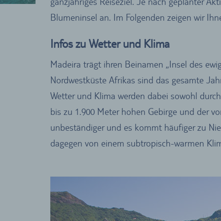
ganzjähriges Reiseziel. Je nach geplanter Akt
Blumeninsel an. Im Folgenden zeigen wir Ihne
Infos zu Wetter und Klima
Madeira trägt ihren Beinamen „Insel des ewige
Nordwestküste Afrikas sind das gesamte Jah
Wetter und Klima werden dabei sowohl durch d
bis zu 1.900 Meter hohen Gebirge und der vor
unbeständiger und es kommt häufiger zu Nieder
dagegen von einem subtropisch-warmen Klim