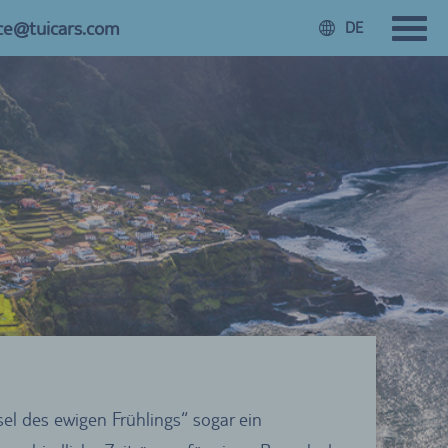
ice@tuicars.com
DE
sel des ewigen Frühlings“ sogar ein