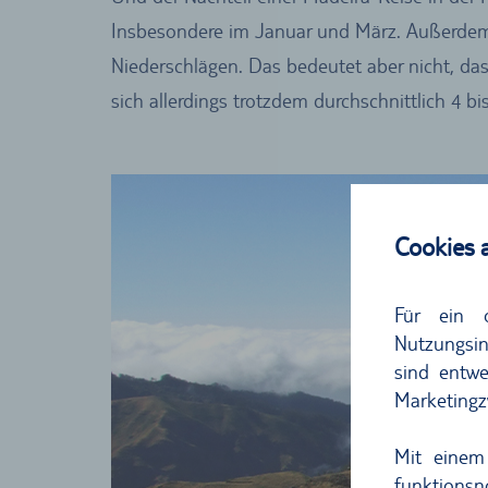
Insbesondere im Januar und März. Außerde
Niederschlägen. Das bedeutet aber nicht, das
sich allerdings trotzdem durchschnittlich 4 b
Cookies 
Für ein 
Nutzungsin
sind entwe
Marketingz
Mit einem
funktions