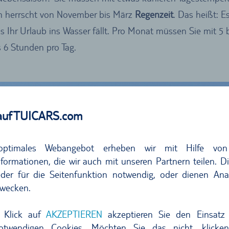
m herrscht von November bis März
Regenzeit
. Das heißt: E
s Ihr Urlaub ins Wasser fällt. Pro Monat müssen Sie mit 5
is 6 Stunden pro Tag.
auf TUICARS.com
optimales Webangebot erheben wir mit Hilfe von
formationen, die wir auch mit unseren Partnern teilen. D
der für die Seitenfunktion notwendig, oder dienen Ana
wecken.
 Klick auf
AKZEPTIEREN
akzeptieren Sie den Einsatz 
notwendigen Cookies. Möchten Sie das nicht, klicke