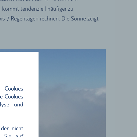
s kommt tendenziell häufiger zu
 bis 7 Regentagen rechnen. Die Sonne zeigt
 Cookies
ie Cookies
lyse- und
der nicht
n Sie auf