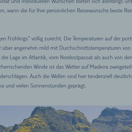
ivität und individuellen Wünschen bieten sich allerdings u
n, wann die für Ihre persönlichen Reisewünsche beste Reise
n Frühlings“ völlig zurecht. Die Temperaturen auf der portu
r über angenehm mild mit Durchschnittstemperaturen von 1
ie Lage im Atlantik, vom Nordostpassat als auch von den G
herrschenden Winde ist das Wetter auf Madeira zweigeteilt.
schlägen. Auch die Wellen sind hier tendenziell deutlich h
a und vielen Sonnenstunden geprägt.