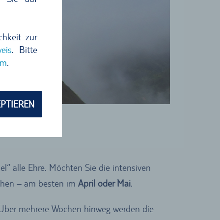
chkeit zur
eis
. Bitte
um
.
PTIEREN
l“ alle Ehre. Möchten Sie die intensiven
suchen – am besten im
April oder Mai
.
t. Über mehrere Wochen hinweg werden die