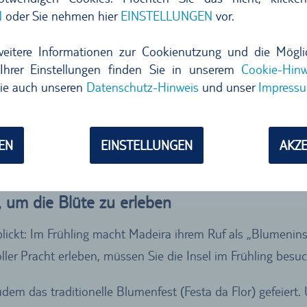
N
oder Sie nehmen hier
EINSTELLUNGEN
vor.
weitere Informationen zur Cookienutzung und die Mögli
Ihrer Einstellungen finden Sie in unserem
Cookie-Hinw
ie auch unseren
Datenschutz-Hinweis
und unser
Impress
EN
EINSTELLUNGEN
AKZE
en
t, um die Blüte zu erleben
ickt: Im Frühling macht Madeira ihrem Ruf als „Blumeninse
oller Pracht erleben, müssen Sie die Insel im Frühling be
udem das traditionelle Blumenfest (Festa da Flor) gefeier