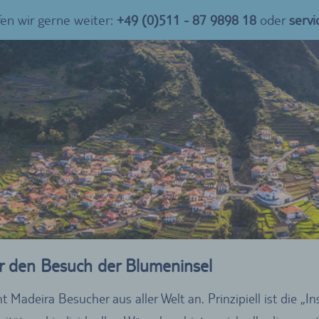
fen wir gerne weiter:
+49 (0)511 - 87 9898 18
oder
serv
ür den Besuch der Blumeninsel
Madeira Besucher aus aller Welt an. Prinzipiell ist die „In