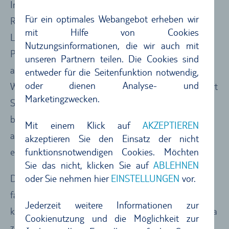
Im Landesinneren befindet sich das kleine Dorf
Für ein optimales Webangebot erheben wir
Ribeiro Frio. Zwischen Bergen und üppig grünem
mit Hilfe von Cookies
Lorbeer-Wald gelegen, ist Ribeiro Frio ein
Nutzungsinformationen, die wir auch mit
Postkartenmotiv par excellence. Das Dorf ist aber
unseren Partnern teilen. Die Cookies sind
auch Ausgangspunkt für eine der schönsten
entweder für die Seitenfunktion notwendig,
oder dienen Analyse- und
Wanderungen, die Madeira zu bieten hat. Diese führt
Marketingzwecken.
Sie durch einen uralten Wald, durch eine Felsscharte
bis zum Aussichtspunkt Balcoes, wo sich ein
Mit einem Klick auf
AKZEPTIEREN
atemberaubender Blick auf das Zentralgebirge
akzeptieren Sie den Einsatz der nicht
funktionsnotwendigen Cookies. Möchten
eröffnet.
Sie das nicht, klicken Sie auf
ABLEHNEN
oder Sie nehmen hier
EINSTELLUNGEN
vor.
Die knapp 3,5 Kilometer lange Wanderung erfolgt
fast vollständig entlang einer Levada – einem der
Jederzeit weitere Informationen zur
kleinen Bewässerungskanäle, die überall auf Madeira
Cookienutzung und die Möglichkeit zur
zu finden sind. Insgesamt wird Madeira von einem