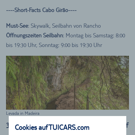
----Short-Facts Cabo Girão----
Must-See
: Skywalk, Seilbahn von Rancho
Öffnungszeiten Seilbahn
: Montag bis Samstag: 8:00
bis 19:30 Uhr, Sonntag: 9:00 bis 19:30 Uhr
Levada in Madeira
3.) Ribeiro Frio – idyllisches Bilderbuchdorf
Cookies auf TUICARS.com