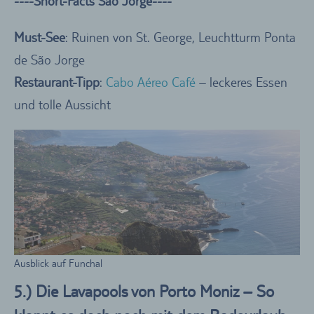
----Short-Facts São Jorge----
Must-See
: Ruinen von St. George, Leuchtturm Ponta
de São Jorge
Restaurant-Tipp
:
Cabo Aéreo Café
– leckeres Essen
und tolle Aussicht
Ausblick auf Funchal
5.) Die Lavapools von Porto Moniz – So