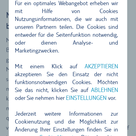
Für ein optimales Webangebot erheben wir
mit Hilfe von Cookies
Mietwagen-Rundreise: Dieser Zeitraum
Nutzungsinformationen, die wir auch mit
bietet sich an
unseren Partnern teilen. Die Cookies sind
entweder für die Seitenfunktion notwendig,
Mit einer Länge von über 250 Kilometern und einer
oder dienen Analyse- und
Breite von rund 60 Kilometern ist Kreta die größte
Marketingzwecken.
griechische Insel – und eine der größten Inseln im
Mit einem Klick auf
AKZEPTIEREN
Mittelmeer. Klar, dass sich die Insel in Gänze
akzeptieren Sie den Einsatz der nicht
schwierig von einem Ort aus erkunden lässt. Wer
funktionsnotwendigen Cookies. Möchten
möglichst viele Facetten der vielseitigen Insel
Sie das nicht, klicken Sie auf
ABLEHNEN
oder Sie nehmen hier
EINSTELLUNGEN
vor.
kennenlernen möchte, ist mit einer Kreta-Rundreise
mit dem Auto gut beraten. Mit dem Mietwagen sind
Jederzeit weitere Informationen zur
quirlige Hafenstädtchen ebenso schnell erreicht wie
Cookienutzung und die Möglichkeit zur
verträumte Bergdörfer. Am Vormittag können Sie tief
Änderung Ihrer Einstellungen finden Sie in