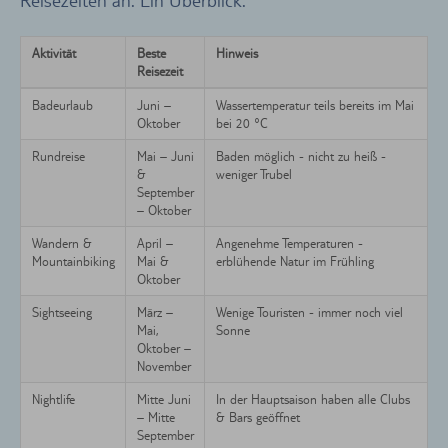
Reisezeiten an. Ein Überblick:
Aktivität
Beste
Hinweis
Reisezeit
Badeurlaub
Juni –
Wassertemperatur teils bereits im Mai
Oktober
bei 20 °C
Rundreise
Mai – Juni
Baden möglich - nicht zu heiß -
&
weniger Trubel
September
– Oktober
Wandern &
April –
Angenehme Temperaturen -
Mountainbiking
Mai &
erblühende Natur im Frühling
Oktober
Sightseeing
März –
Wenige Touristen - immer noch viel
Mai,
Sonne
Oktober –
November
Nightlife
Mitte Juni
In der Hauptsaison haben alle Clubs
– Mitte
& Bars geöffnet
September