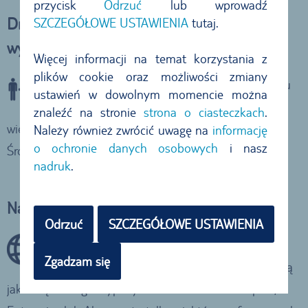
przycisk
Odrzuć
lub wprowadź
Drugi kierowca w cenie w wielu miejscach
SZCZEGÓŁOWE USTAWIENIA
tutaj.
wynajmu
Więcej informacji na temat korzystania z
plików cookie oraz możliwości zmiany
Czy chciałbyś jeździć na zmianę? W przypadku
ustawień w dowolnym momencie można
wynajmu kierowca jest już zawarty w cenie w
znaleźć na stronie
strona o ciasteczkach
.
wielu stacjach wynajmu w regionie Morza
Należy również zwrócić uwagę na
informację
o ochronie danych osobowych
i nasz
Śródziemnego i innych krajach na całym świecie.
nadruk
.
Najlepsi dostawcy pojazdów
Odrzuć
SZCZEGÓŁOWE USTAWIENIA
Skrupulatnie wybieramy naszych partnerów,
Zgadzam się
dzięki czemu możemy pochwalić się wyjątkową
jakością obsługi! Wypożycz samochód od Europcar,