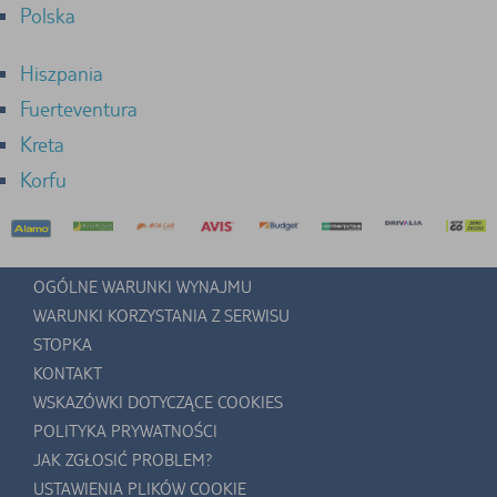
Polska
Hiszpania
Fuerteventura
Kreta
Korfu
OGÓLNE WARUNKI WYNAJMU
WARUNKI KORZYSTANIA Z SERWISU
STOPKA
KONTAKT
WSKAZÓWKI DOTYCZĄCE COOKIES
POLITYKA PRYWATNOŚCI
JAK ZGŁOSIĆ PROBLEM?
USTAWIENIA PLIKÓW COOKIE