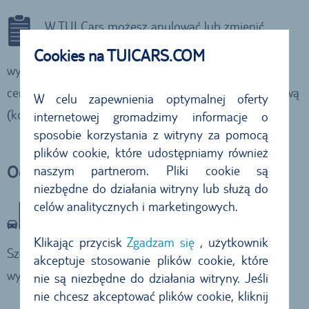
W TUI Cars możesz anulować lub zmienić
rezerwację do 24 godzin przed odbiorem
Cookies na TUICARS.COM
wypożyczanego pojazdu. Skontaktuj się z naszym
centrum obsługi Klienta drogą telefoniczną lub mailową
W celu zapewnienia optymalnej oferty
(kontakt w języku angielskim lub niemieckim).
internetowej gromadzimy informacje o
sposobie korzystania z witryny za pomocą
plików cookie, które udostępniamy również
naszym partnerom. Pliki cookie są
Odbiór w hotelu
niezbędne do działania witryny lub służą do
celów analitycznych i marketingowych.
Dzięki wynajęciu pojazdu w TUI Cars można
liczyć na darmową dostawę auta do hotelu!
Klikając przycisk
Zgadzam się
, użytkownik
Szczegółowe informacje znajdują się w warunkach
akceptuje stosowanie plików cookie, które
wynajmu.
nie są niezbędne do działania witryny. Jeśli
nie chcesz akceptować plików cookie, kliknij