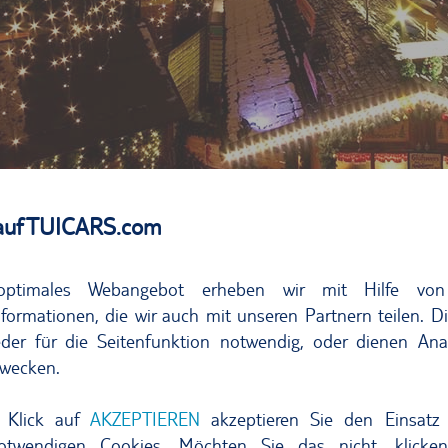
auf TUICARS.com
ück
optimales Webangebot erheben wir mit Hilfe von
formationen, die wir auch mit unseren Partnern teilen. D
der für die Seitenfunktion notwendig, oder dienen Ana
t – Weihnachtszauber XXL
wecken.
icht nur zu den schönsten Weihnachtsmärkten Deutschland
 Klick auf
AKZEPTIEREN
akzeptieren Sie den Einsatz 
t sich der Christkindlesmarkt rund um den Hauptmarkt – u
notwendigen Cookies. Möchten Sie das nicht, klicke