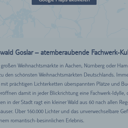
swald Goslar – atemberaubende Fachwerk-Kul
die großen Weihnachtsmärkte in Aachen, Nürnberg oder Ha
 zu den schönsten Weihnachtsmärkten Deutschlands. Immerh
e mit prächtigen Lichterketten überspannten Plätze und B
öffnen damit in jeder Blickrichtung eine Fachwerk-Idylle, d
n in der Stadt ragt ein kleiner Wald aus 60 nach allen R
äuser. Über 160.000 Lichter und das unverwechselbare Ge
nem romantisch-besinnlichen Erlebnis.