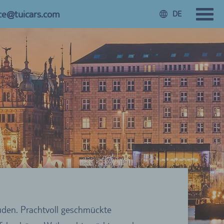
ice@tuicars.com
DE
uden. Prachtvoll geschmückte