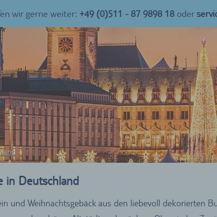
fen wir gerne weiter:
+49 (0)511 - 87 9898 18
oder
serv
hland
e in Deutschland
ein und Weihnachtsgebäck aus den liebevoll dekorierten B