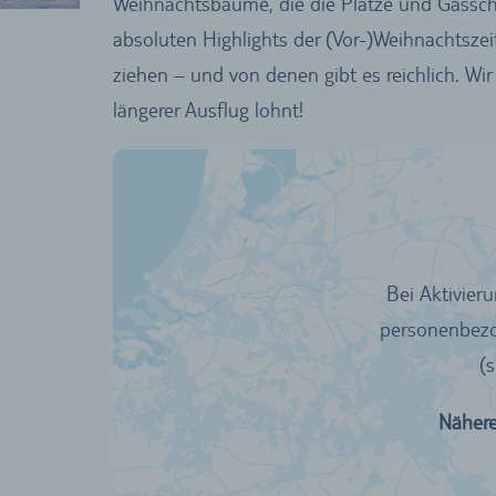
Weihnachtsbäume, die die Plätze und Gässc
absoluten Highlights der (Vor-)Weihnachtszei
ziehen – und von denen gibt es reichlich. Wi
längerer Ausflug lohnt!
Bei Aktivier
personenbezog
(
Nähere