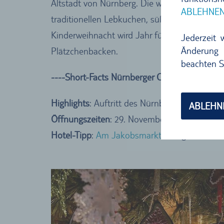
Altstadt von Nürnberg. Die wunderschön gest
ABLEHNE
traditionellen Lebkuchen, süßen Weihnachts
Kinderweihnacht wird Jahr für Jahr ein um
Jederzeit 
Änderung 
Plätzchenbacken.
beachten S
----Short-Facts Nürnberger Christkindlesmark
Highlights
: Auftritt des Nürnberger Christki
ABLEHN
Öffnungszeiten
: 29. November bis 24. Deze
Hotel-Tipp
:
Am Jakobsmarkt
– uriges Hotel i