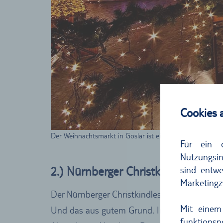
Cookies 
Der Weihnachtsmarkt in Goslar ist ein echtes Schmuckst
Für ein 
Nutzungsin
sind entwe
2.) Nürnberger Christkindlesmark
Marketingz
Der Nürnberger Christkindlesmarkt gehört n
Mit einem
Und das aus gutem Grund. Immerhin erstreck
funktions