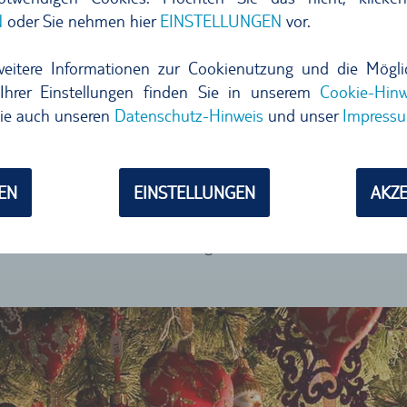
alteten Holzbuden mit den charakteristischen rot-weißen 
N
oder Sie nehmen hier
EINSTELLUNGEN
vor.
leckereien und handgefertigtem Weihnachtsschmuck. Gut z
fangreiches Rahmenprogramm für Kinder geboten – vom ge
weitere Informationen zur Cookienutzung und die Mögli
Ihrer Einstellungen finden Sie in unserem
Cookie-Hinw
ie auch unseren
Datenschutz-Hinweis
und unser
Impress
t----
nds während der Eröffnung; Nürnberger Kinderweihnacht (für
EN
EINSTELLUNGEN
AKZE
mber; genaue Uhrzeiten und Sonderöffnungszeiten auf der
n einem historischen Nürnberger Viertel