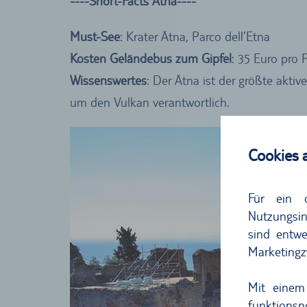
----Short-Facts Ätna----
Must-See
: Krater Ätna, Parco dell’Etna
Kosten Geländebus zum Gipfel
: 35 Euro pro 
Wissenswertes
: Der Ätna ist der größte akti
um den Vulkan verantwortlich.
Cookies 
Für ein 
Nutzungsin
sind entwe
Marketingz
Mit einem
funktions