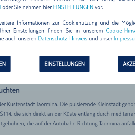
N
oder Sie nehmen hier
EINSTELLUNGEN
vor.
weitere Informationen zur Cookienutzung und die Mögli
Ihrer Einstellungen finden Sie in unserem
Cookie-Hinw
ie auch unseren
Datenschutz-Hinweis
und unser
Impress
EN
EINSTELLUNGEN
AKZE
buchten
er Küstenstadt Taormina. Die pulsierende Kleinstadt gehör
S114, die sich direkt an der Küste entlang durch mediterra
utgebühren, die auf der Autobahn Richtung Taormina anfall