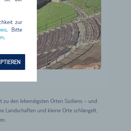
chkeit zur
eis
. Bitte
um
.
PTIEREN
t zu den lebendigsten Orten Siziliens – und
ne Landschaften und kleine Orte schlängelt.
en.