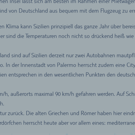
ischen Insel lässt sich am besten im Rahmen einer Mietwag
sind von Deutschland aus bequem mit dem Flugzeug zu err
 Klima kann Sizilien prinzipiell das ganze Jahr über bere
Hier sind die Temperaturen noch nicht so drückend heiß wi
land sind auf Sizilien derzeit nur zwei Autobahnen mautpf
. In der Innenstadt von Palermo herrscht zudem eine Cit
ilien entsprechen in den wesentlichen Punkten den deutschen
km/h, außerorts maximal 90 km/h gefahren werden. Auf Schn
h.
e Kultur zurück. Die alten Griechen und Römer haben hier eind
dörfchen herrscht heute aber vor allem eines: mediterran