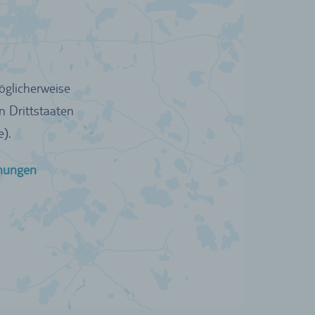
öglicherweise
n Drittstaaten
).
mungen