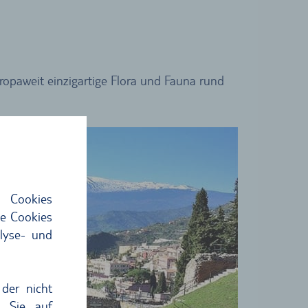
uropaweit einzigartige Flora und Fauna rund
 Cookies
ie Cookies
lyse- und
der nicht
n Sie auf