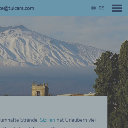
ice@tuicars.com
DE
raumhafte Strände:
Sizilien
hat Urlaubern viel