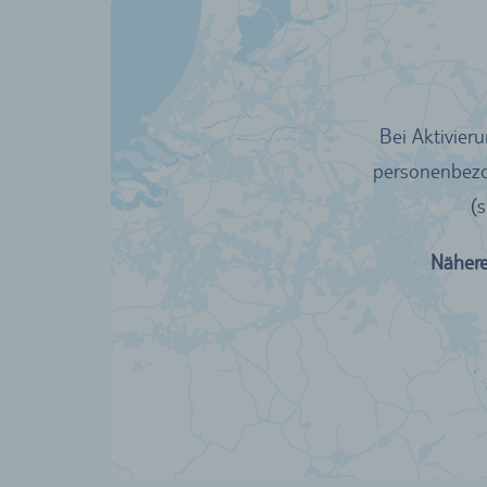
Bei Aktivier
personenbezog
(
Nähere