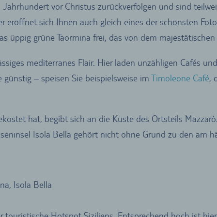
4. Jahrhundert vor Christus zurückverfolgen und sind teilw
r eröffnet sich Ihnen auch gleich eines der schönsten Foto
as üppig grüne Taormina frei, das von dem majestätischen 
ässiges mediterranes Flair. Hier laden unzähligen Cafés un
e günstig – speisen Sie beispielsweise im
Timoleone Café
,
stet hat, begibt sich an die Küste des Ortsteils Mazzarò.
elseninsel Isola Bella gehört nicht ohne Grund zu den am h
na, Isola Bella
er touristische Hotspot Siziliens. Entsprechend hoch ist hie