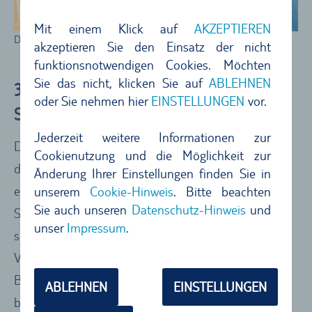
Mit einem Klick auf
AKZEPTIEREN
Die Aussicht von Fira ist spektakulär
akzeptieren Sie den Einsatz der nicht
funktionsnotwendigen Cookies. Möchten
Sie das nicht, klicken Sie auf
ABLEHNEN
3.) Alt-Thera – eindrucksvolle antike
oder Sie nehmen hier
EINSTELLUNGEN
vor.
Stadt mit atemberaubendem Panorama
Jederzeit weitere Informationen zur
Die Ruinen der antiken Stadt Alt-Thera thronen auf
Cookienutzung und die Möglichkeit zur
dem steilen Berg Mesa Vouno – und sind allemal
Änderung Ihrer Einstellungen finden Sie in
einen Ausflug wert. Schon die Anfahrt über die
unserem
Cookie-Hinweis
. Bitte beachten
Sie auch unseren
Datenschutz-Hinweis
und
Serpentinen, die mit jedem zurückgelegtem Meter
unser
Impressum
.
schönere Ausblicke bieten, ist ein echtes Highlight.
Vor Ort tauchen Sie tief in die frühe
Besiedelungsgeschichte von Santorini ein – und
ABLEHNEN
EINSTELLUNGEN
bestaunen die Überreste von teils fast 3.000 Jahre