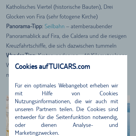
Katholisches Viertel (historische Bauten), Drei
Glocken von Fira (sehr fotogene Kirche)
Panorama-Tipp
:
Seilbahn
– atemberaubender
Panoramablick auf Fira, die Caldera und die riesigen
Kreuzfahrtschiffe, die sich dazwischen tummeln
Wander-Tipp
: Kraterwanderung – 10 Kilometer lange
Wanderung von Fira nach Oia entlang der Caldera;
Cookies auf TUICARS.com
mit unvergesslichen Ausblicken auf Schritt und Tritt
Für ein optimales Webangebot erheben wir
mit Hilfe von Cookies
Nutzungsinformationen, die wir auch mit
unseren Partnern teilen. Die Cookies sind
entweder für die Seitenfunktion notwendig,
oder dienen Analyse- und
Marketingzwecken.