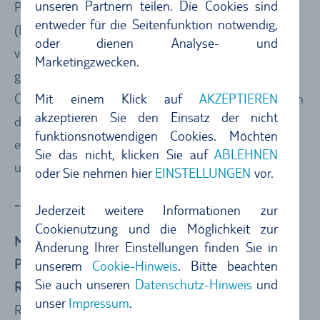
unseren Partnern teilen. Die Cookies sind
Prächtige Gärten, Palmenhaine, authentische Souks
entweder für die Seitenfunktion notwendig,
(Markt-Viertel) und eine wunderschöne Altstadt mit
oder dienen Analyse- und
viel orientalischem Flair: Die Oasen-Stadt Nizwa
Marketingzwecken.
gehört für uns zu den Top-Sehenswürdigkeiten im
Mit einem Klick auf
AKZEPTIEREN
Oman. Zumal sich hier eine der schönsten Festungen
akzeptieren Sie den Einsatz der nicht
des Landes befindet, von deren Rundturm aus sich
funktionsnotwendigen Cookies. Möchten
ein spektakulärer Ausblick auf die Stadt und die
Sie das nicht, klicken Sie auf
ABLEHNEN
umliegenden Berge bietet.
oder Sie nehmen hier
EINSTELLUNGEN
vor.
----Short-Facts Nizwa----
Jederzeit weitere Informationen zur
Cookienutzung und die Möglichkeit zur
Must-see
: Al Qala’a Moschee
Änderung Ihrer Einstellungen finden Sie in
Panorama-Tipp
: Ausblick vom Turm der Festung
unserem
Cookie-Hinweis
. Bitte beachten
Sie auch unseren
Datenschutz-Hinweis
und
Restaurant-Tipp
: Kwareg Restaurant – leckeres
unser
Impressum
.
Restaurant mitten in der Alstadt und nahe der