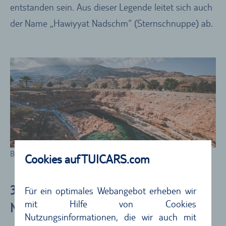
entstanden sein. Aus dieser Legende leitet sich auch
der Name „Hawiyyat Nadschm“ (Sternschnuppe) ab.
Bimmah Sinkhole in Oman
Cookies auf TUICARS.com
3.) Nizwa – eine Altstadt wie aus 1001
Für ein optimales Webangebot erheben wir
mit Hilfe von Cookies
Nacht
Nutzungsinformationen, die wir auch mit