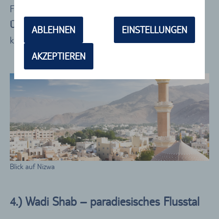
Festung von Nizwa
Übernachtungstipp
: Alaqur View Inn – schönes
ABLEHNEN
EINSTELLUNGEN
kleines Hotel direkt in der Altstadt
AKZEPTIEREN
Blick auf Nizwa
4.) Wadi Shab – paradiesisches Flusstal