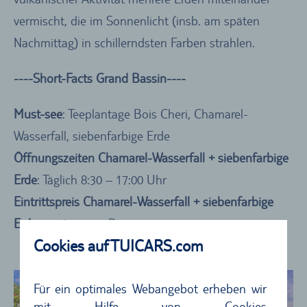
vermischt, die im Sonnenlicht (insb. am späten
Nachmittag) in schillerndsten Farben strahlen.
----Short-Facts Grand Bassin----
Must-see
: Teeplantage Bois Cheri, Chamarel-
Wasserfall, siebenfarbige Erde
Öffnungszeiten Chamarel-Wasserfall + siebenfarbige
Erde
: Täglich 8:30 – 17:00 Uhr
Eintrittspreis Chamarel-Wasserfall + siebenfarbige
Erde
: ca. 10 € pro Person
Cookies auf TUICARS.com
Für ein optimales Webangebot erheben wir
mit Hilfe von Cookies