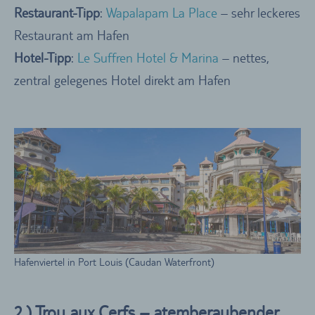
Restaurant-Tipp
:
Wapalapam La Place
– sehr leckeres
Restaurant am Hafen
Hotel-Tipp
:
Le Suffren Hotel & Marina
– nettes,
zentral gelegenes Hotel direkt am Hafen
Hafenviertel in Port Louis (Caudan Waterfront)
2.) Trou aux Cerfs – atemberaubender