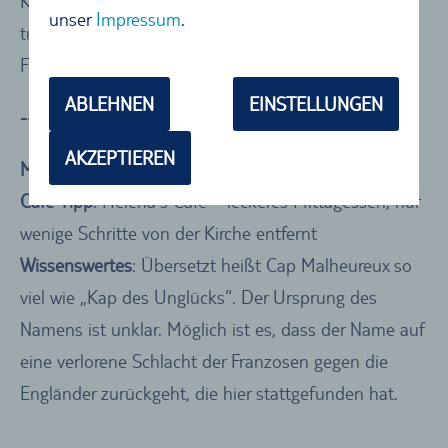
Kirchendach vor dem idyllischen Strand und dem
unser
Impressum
.
türkisblauen Meer bietet ein absolut einzigartiges
Fotomotiv.
ABLEHNEN
EINSTELLUNGEN
----Short-Facts Cap Malheureux----
AKZEPTIEREN
Must-see
: Chapelle Notre-Dame-Auxiliatrice
Café-Tipp
: Helena's Cafe – leckeres Mittagessen, nur
wenige Schritte von der Kirche entfernt
Wissenswertes
: Übersetzt heißt Cap Malheureux so
viel wie „Kap des Unglücks“. Der Ursprung des
Namens ist unklar. Möglich ist es, dass der Name auf
eine verlorene Schlacht der Franzosen gegen die
Engländer zurückgeht, die hier stattgefunden hat.