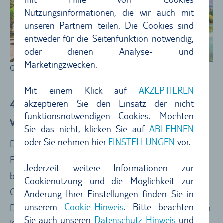
Nutzungsinformationen, die wir auch mit
unseren Partnern teilen. Die Cookies sind
entweder für die Seitenfunktion notwendig,
oder dienen Analyse- und
Marketingzwecken.
Grand Bassin - der heilige See
Mit einem Klick auf
AKZEPTIEREN
4.) Cap Malheureux – ikonische Kirche
akzeptieren Sie den Einsatz der nicht
funktionsnotwendigen Cookies. Möchten
vor malerischer Kulisse
Sie das nicht, klicken Sie auf
ABLEHNEN
oder Sie nehmen hier
EINSTELLUNGEN
vor.
Das Cap Malheureux ist eines der bekanntesten
Fotomotive der Insel – und damit auch eines der
Jederzeit weitere Informationen zur
bedeutendsten Mauritius-Highlights. Aus gutem
Cookienutzung und die Möglichkeit zur
Grund. Die von Palmen gesäumte Chapelle Notre-
Änderung Ihrer Einstellungen finden Sie in
unserem
Cookie-Hinweis
. Bitte beachten
Dame-Auxiliatrice mit ihrem charakteristischen roten
Sie auch unseren
Datenschutz-Hinweis
und