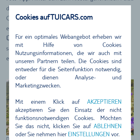
del Rei Sanç haben Sie von der Straße Carrer de
Cookies auf TUICARS.com
Camí Antic a Palma über die niedrige Steinmauer
einen fantastischen Blick auf weite Teile des Dorfs.
Für ein optimales Webangebot erheben wir
Übernachtungstipp
:
Mirabó De Valldemossa
–
mit Hilfe von Cookies
schönes Hotel am Rande von Valldemossa inmitten
Nutzungsinformationen, die wir auch mit
einer grandiosen Naturkulisse
unseren Partnern teilen. Die Cookies sind
entweder für die Seitenfunktion notwendig,
oder dienen Analyse- und
Marketingzwecken.
Mit einem Klick auf
AKZEPTIEREN
akzeptieren Sie den Einsatz der nicht
funktionsnotwendigen Cookies. Möchten
Sie das nicht, klicken Sie auf
ABLEHNEN
oder Sie nehmen hier
EINSTELLUNGEN
vor.
Die historischen Stadt Valldemosa