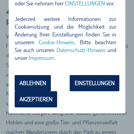
oder Sie nehmen hier
EINSTELLUNGEN
vor.
4.) Cēsis und Nationalpark Gauja –
Jederzeit weitere Informationen zur
Roadtrip durch grandiose Landschaften
Cookienutzung und die Möglichkeit zur
Änderung Ihrer Einstellungen finden Sie in
Von Litauen geht es weiter ins lettische Cēsis.
unserem
Cookie-Hinweis
. Bitte beachten
Highlight des pittoresken Städtchens an der Gauja ist
Sie auch unseren
Datenschutz-Hinweis
und
die märchenhafte Ruine der
unser
Impressum
.
Schwertbrüderordensburg Wenden, die im Herz des
idyllischen Schlossparks thront. Cēsis gilt allerdings
ABLEHNEN
EINSTELLUNGEN
auch als Tor zum Nationalpark Gauja. Der älteste
Nationalpark des Landes ist ein Natur-Idyll, das
AKZEPTIEREN
seinesgleichen sucht. Bizarre Felsformationen,
historische Burgen, sattgrüne Wälder, geheimnisvolle
Höhlen und eine große Tier- und Pflanzenvielfalt
machen Wanderungen durch den Park zu einem