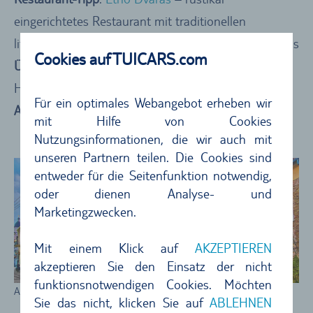
eingerichtetes Restaurant mit traditionellen
litauischen Speisen, mitten in der Altstadt von Vilnius
Cookies auf TUICARS.com
Übernachtungstipp
:
Hotel Artis Centrum
– schönes
Hotel im Herz der Altstadt
Für ein optimales Webangebot erheben wir
Aufenthaltsempfehlung
: 2 Tage
mit Hilfe von Cookies
Nutzungsinformationen, die wir auch mit
unseren Partnern teilen. Die Cookies sind
entweder für die Seitenfunktion notwendig,
oder dienen Analyse- und
Marketingzwecken.
Mit einem Klick auf
AKZEPTIEREN
akzeptieren Sie den Einsatz der nicht
funktionsnotwendigen Cookies. Möchten
Altstadt von Vilnius
Sie das nicht, klicken Sie auf
ABLEHNEN