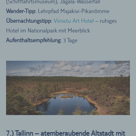
(Schifffahrtsmuseum), Jägala-Wasserfall
Wander-Tipp
: Lehrpfad Majakivi-Pikanõmme
Übernachtungstipp
:
Viinistu Art Hotel
– ruhiges
Hotel im Nationalpark mit Meerblick
Aufenthaltsempfehlung
: 3 Tage
7.) Tallinn – atemberaubende Altstadt mit