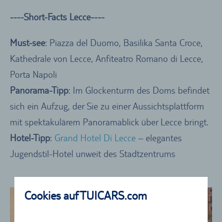
----Short-Facts Lecce----
Must-see
: Piazza del Duomo, Basilika Santa Croce,
Kathedrale von Lecce, Anfiteatro Romano di Lecce,
Porta Napoli
Panorama-Tipp
: Im Glockenturm des Doms befindet
sich ein Aufzug, der Sie zu einer Aussichtsplattform
mit spektakulärem Panoramablick über Lecce bringt.
Hotel-Tipp
:
Grand Hotel Di Lecce
– elegantes
Jugendstil-Hotel unweit des Stadtzentrums
Cookies auf TUICARS.com