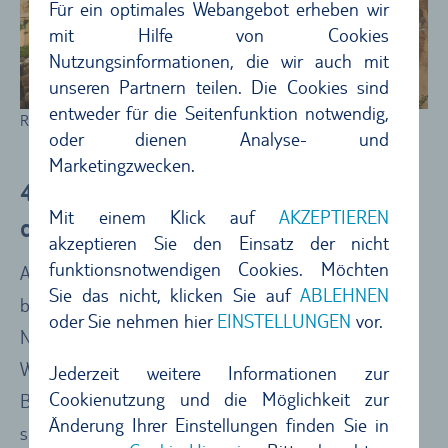
Für ein optimales Webangebot erheben wir
mit Hilfe von Cookies
Nutzungsinformationen, die wir auch mit
unseren Partnern teilen. Die Cookies sind
entweder für die Seitenfunktion notwendig,
Römisches Amphitheater in Lecce
oder dienen Analyse- und
Marketingzwecken.
4.) Terra delle Gravine – Naturpark mit
Mit einem Klick auf
AKZEPTIEREN
dramatischen Schluchten
akzeptieren Sie den Einsatz der nicht
funktionsnotwendigen Cookies. Möchten
Apulien hat nicht nur städtetechnisch so einiges zu
Sie das nicht, klicken Sie auf
ABLEHNEN
bieten, sondern überzeugt auch mit traumhaften
oder Sie nehmen hier
EINSTELLUNGEN
vor.
Naturlandschaften. Absolutes Highlight für alle
Wander-Freunde: der Naturpark Terra delle Gravine.
Jederzeit weitere Informationen zur
Cookienutzung und die Möglichkeit zur
Beim Wandern durch die dichten Wälder, die sich an
Änderung Ihrer Einstellungen finden Sie in
spektakuläre Schluchten schmiegen, erleben Sie die