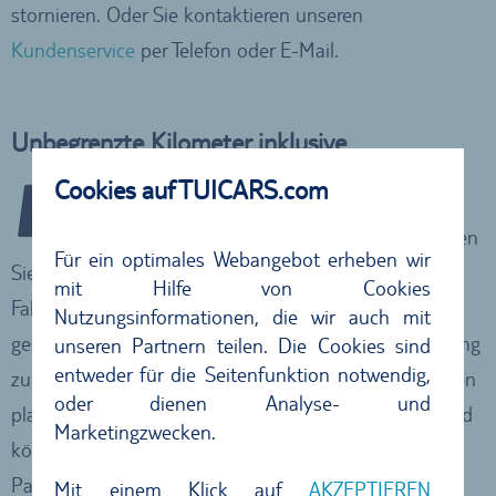
stornieren. Oder Sie kontaktieren unseren
Kundenservice
per Telefon oder E-Mail.
Unbegrenzte Kilometer inklusive
Cookies auf TUICARS.com
Bei TUI CARS sind in der Regel weltweit
unbegrenzte Kilometer inkludiert. Damit bleiben
Für ein optimales Webangebot erheben wir
Sie während Ihres Urlaubs flexibel und können Ihre
mit Hilfe von Cookies
Fahrten ganz nach Ihren individuellen Plänen
Nutzungsinformationen, die wir auch mit
gestalten. Egal, ob Sie kurze Strecken in der Umgebung
unseren Partnern teilen. Die Cookies sind
entweder für die Seitenfunktion notwendig,
zurücklegen oder mehrere Ausflüge und längere Touren
oder dienen Analyse- und
planen. (Ausnahme: Bei einem Partner in Deutschland
Marketingzwecken.
können Sie auf Wunsch unbegrenzte Kilometer im
Paket dazubuchen.)
Mit einem Klick auf
AKZEPTIEREN