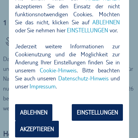
akzeptieren Sie den Einsatz der nicht
funktionsnotwendigen Cookies. Möchten
1 GB Datenvolumen im Ausland inklusive
Sie das nicht, klicken Sie auf
ABLEHNEN
oder Sie nehmen hier
EINSTELLUNGEN
vor.
Als Kunde von TUI CARS erhalten Sie eine
Jederzeit weitere Informationen zur
kostenlose Airalo e-SIM mit 1 GB
Cookienutzung und die Möglichkeit zur
Datenvolumen für 5 Tage. Damit bleiben Sie auch
Änderung Ihrer Einstellungen finden Sie in
unterwegs zuverlässig online und können diese z.B. für
unserem
Cookie-Hinweis
. Bitte beachten
Sie auch unseren
Datenschutz-Hinweis
und
Navigationsdienste oder Reiseinformationen flexibel
unser
Impressum
.
nutzen. Die kostenlose e-SIM muss bis zum 31.12.2026
beantragt und innerhalb von 12 Monaten eingelöst
werden. ► Weitere
Infos
.
ABLEHNEN
EINSTELLUNGEN
AKZEPTIEREN
Hotelzustellung ihres Mietwagens