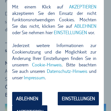
Phänomen ist weltweit einzigartig.
Mit einem Klick auf
AKZEPTIEREN
akzeptieren Sie den Einsatz der nicht
Da sich sowohl der Chamarel Wasserfall als auch die
funktionsnotwendigen Cookies. Möchten
siebenfarbige Erde in Privatbesitz befinden, wird für
Sie das nicht, klicken Sie auf
ABLEHNEN
die Besichtigung ein Eintrittsgeld fällig.
oder Sie nehmen hier
EINSTELLUNGEN
vor.
----Short-Facts Chamarel Wasserfall und
Jederzeit weitere Informationen zur
siebenfarbige Erde----
Cookienutzung und die Möglichkeit zur
Änderung Ihrer Einstellungen finden Sie in
Must-See
: Blick auf den Chamarel Wasserfall vom
unserem
Cookie-Hinweis
. Bitte beachten
Sie auch unseren
Datenschutz-Hinweis
und
Aussichtspunkt aus, siebenfarbige Erde im
unser
Impressum
.
Sonnenlicht
Öffnungszeiten
: Täglich 8:30 – 17:00 Uhr
Eintrittspreis
: 250 Rs – 6,50 € pro Person
ABLEHNEN
EINSTELLUNGEN