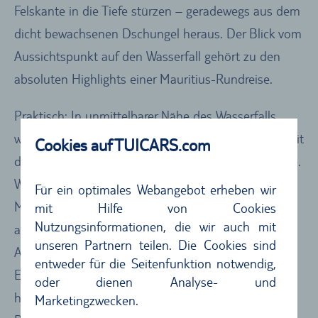
Felskante in die Tiefe stürzen – geradewegs aus dem
dicht bewachsenen Dschungel heraus. Der Blick vom
Aussichtspunkt auf den Wasserfall gehört zu den
absoluten Highlights einer Mauritius-Rundreise.
Praktisch: In unmittelbarer Nähe des Wasserfalls
wartet gleich die nächste Mauritius-Sehenswürdigkeit
Cookies auf TUICARS.com
darauf, erkundet zu werden – die siebenfarbige Erde.
Was auf den ersten Blick an eine kleine
Für ein optimales Webangebot erheben wir
Mondlandschaft erinnert, entpuppt sich schon bald
mit Hilfe von Cookies
Nutzungsinformationen, die wir auch mit
als berauschendes Farbenspiel. Durch vulkanische
unseren Partnern teilen. Die Cookies sind
Aktivität haben sich sieben verschieden farbige
entweder für die Seitenfunktion notwendig,
Erden miteinander vermischt, die im Sonnenlicht in
oder dienen Analyse- und
herrlich bunten Tönen leuchten. Dieses geologische
Marketingzwecken.