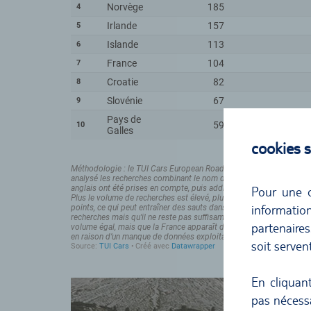
cookies
Pour une o
informati
partenaire
soit serven
En cliquan
pas nécessa