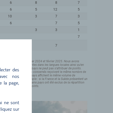
lecter des
 avec nos
e la page,
ui ne sont
liquez sur