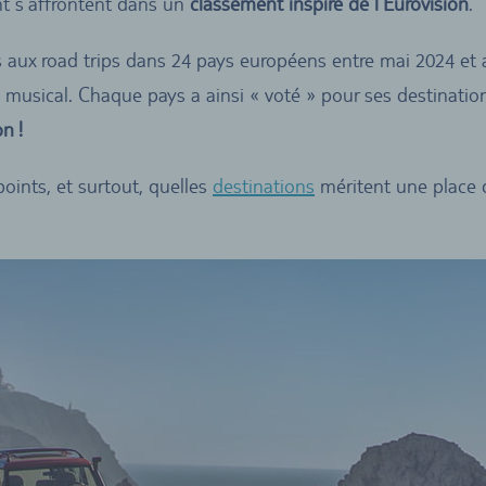
t s’affrontent dans un
classement inspiré de l’Eurovision
.
 aux road trips dans 24 pays européens entre mai 2024 et a
usical. Chaque pays a ainsi « voté » pour ses destinations
n !
oints, et surtout, quelles
destinations
méritent une place d