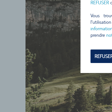
REFUSER
o
Vous trou
l'utilisat
informatio
prendre
no
REFUSE