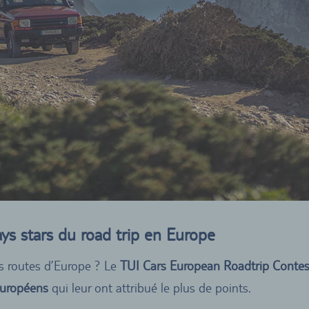
ays stars du road trip en Europe
es routes d’Europe ? Le
TUI Cars European Roadtrip Conte
européens
qui leur ont attribué le plus de points.