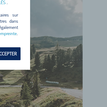
LÉS
.
aires sur
ètres dans
 également
empreinte
.
CCEPTER