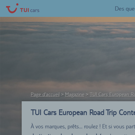
Des ques
Page d'accueil
Magazine
TUI Cars European R
TUI Cars European Road Trip Contes
À vos marques, prêts… roulez ! Et si vous par