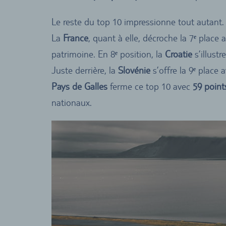
Le reste du top 10 impressionne tout autant. 
La
France
, quant à elle, décroche la 7
ᵉ
place 
patrimoine. En 8
ᵉ
position, la
Croatie
s’illust
Juste derrière, la
Slovénie
s’offre la 9
ᵉ
place 
Pays de Galles
ferme ce top 10 avec
59 point
nationaux.