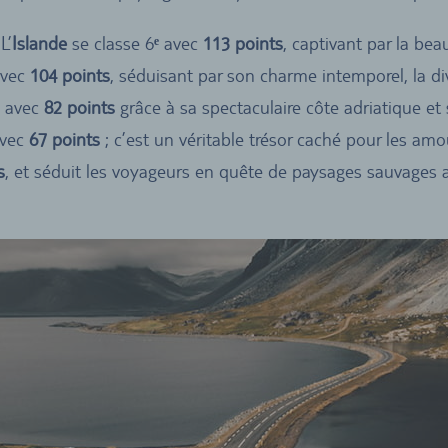
L’
Islande
se classe
6
ᵉ
avec
113 points
, captivant par la be
avec
104 points
, séduisant par son charme intemporel, la di
re avec
82 points
grâce à sa spectaculaire côte adriatique et
avec
67 points
; c’est un véritable trésor caché pour les amo
s
, et séduit les voyageurs en quête de paysages sauvages a