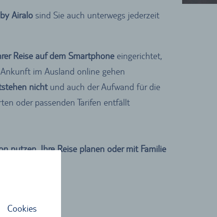
by Airalo
sind Sie auch unterwegs jederzeit
Ihrer Reise auf dem Smartphone
eingerichtet,
r Ankunft im Ausland online gehen
stehen nicht
und auch der Aufwand für die
en oder passenden Tarifen entfällt
on nutzen, Ihre Reise planen oder mit Familie
eiben
möchten.
 Cookies