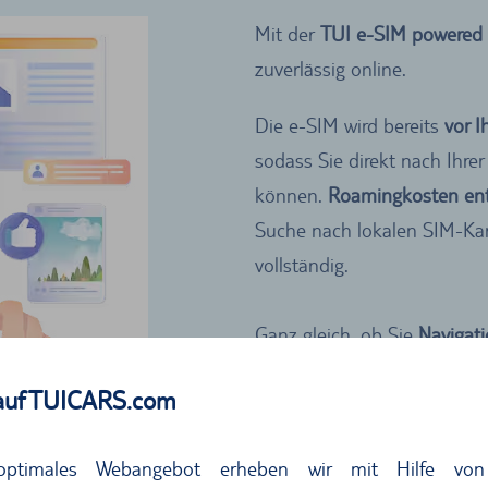
Mit der
TUI e-SIM powered 
zuverlässig online.
Die e-SIM wird bereits
vor 
sodass Sie direkt nach Ihre
können.
Roamingkosten ent
Suche nach lokalen SIM-Kart
vollständig.
Ganz gleich, ob Sie
Navigati
und Freunden in Kontakt bl
auf TUICARS.com
optimales Webangebot erheben wir mit Hilfe von