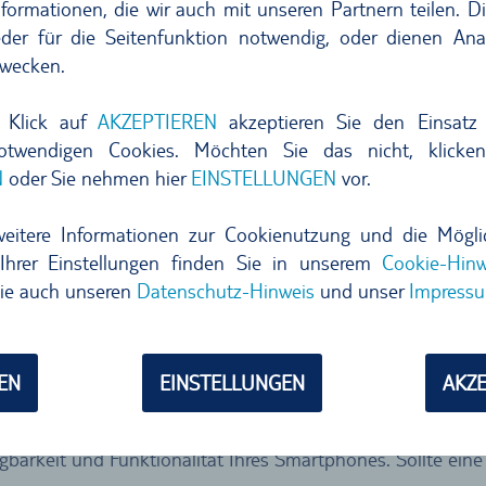
formationen, die wir auch mit unseren Partnern teilen. D
der für die Seitenfunktion notwendig, oder dienen Ana
wecken.
ist.
, Ihre E-Mail-Adresse sowie die Anzahl der benötigten 
 Klick auf
AKZEPTIEREN
akzeptieren Sie den Einsatz 
 persönlichen Zugangscodes per E-Mail.
notwendigen Cookies. Möchten Sie das nicht, klicke
N
oder Sie nehmen hier
EINSTELLUNGEN
vor.
d) auf Ihr e-SIM-fähiges Smartphone herunter, melden Sie
weitere Informationen zur Cookienutzung und die Mögli
ändig. Beim erneuten Öffnen ist der e-SIM-Voucher aktivie
Ihrer Einstellungen finden Sie in unserem
Cookie-Hinw
ie auch unseren
Datenschutz-Hinweis
und unser
Impress
EN
EINSTELLUNGEN
AKZE
026 beantragt und innerhalb von 12 Monaten eingelöst we
Airalo. Die Betreuung erfolgt über Airalo und nicht über TU
ügbarkeit und Funktionalität Ihres Smartphones. Sollte eine