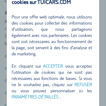
vous remettra les clés de la voiture.
cookies sur TUICARS.COM
Remarque :
sur le portail d'enregistrement de nos
Pour une offre web optimale, nous utilisons
partenaires, des prestations incluses différentes de
des cookies pour collecter des informations
celles de votre réservation peuvent être affichées.
d'utilisation, que nous partageons
également avec nos partenaires. Les cookies
Cependant, les prestations incluses affichées sur le
sont soit nécessaires au fonctionnement de
bon d'échange sont toujours valables pour vous.
la page, soit servent à des fins d'analyse et
de marketing.
check-in at OK Rent a Car
En cliquant sur
ACCEPTER
vous acceptez
check-in at AVIS
l'utilisation de cookies qui ne sont pas
nécessaires aux fonctions de bases. Si vous
check-in at KEY N GO
ne le souhaitez pas, cliquez sur
REFUSER
ou vous pouvez personnaliser ici les
check-in at AutoReisen
PARAMÈTRES DÉTAILLÉS
.
check-in at Hertz, Dollar & Thrifty Greece