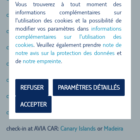
Vous trouverez à tout moment des
informations complémentaires sur
check-in at TOP CAR Canary Islands
l'utilisation des cookies et la possibilité de
modifier vos paramètres dans
informations
check-in at Guerin Portugal
complémentaires sur l'utilisation des
cookies
. Veuillez également prendre
note de
check-in at Maggiore Italy
notre avis sur la protection des données
et
de
notre empreinte
.
check-in at ClickRent Espagne
check-in at Alamo USA & Canada
REFUSER
PARAMÈTRES DÉTAILLÉS
check-in at EagleRider
ACCEPTER
check-in at Icerental 4x4
check-in at AVIA CAR:
Canary Islands
or
Madeira