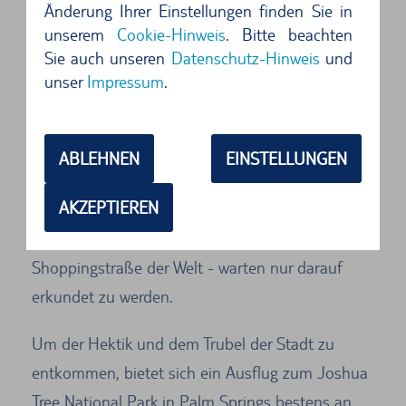
Hills - befindet sich im Norden der
Änderung Ihrer Einstellungen finden Sie in
unserem
Cookie-Hinweis
. Bitte beachten
Megametropole. Mit einer zuvor erstandenen
Sie auch unseren
Datenschutz-Hinweis
und
Straßenkarte geht es mit dem Mietwagen
unser
Impressum
.
zwischen Villen und Palmen auf Promi-Jagd. Ein
günstiger Mietwagen in Los Angeles sollte sich
bei der Masse an Leihwagen unter TUICars.com
ABLEHNEN
EINSTELLUNGEN
schnell gefunden haben. Unzählige Highlights
AKZEPTIEREN
wie Venice Beach, Sunset Strip und der Rodeo
Drive - die Promimeile und teuerste
Shoppingstraße der Welt - warten nur darauf
erkundet zu werden.
Um der Hektik und dem Trubel der Stadt zu
entkommen, bietet sich ein Ausflug zum Joshua
Tree National Park in Palm Springs bestens an.