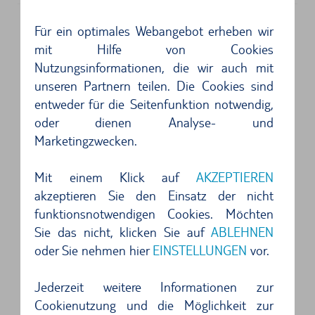
Los Angeles – Mit dem Mietwagen
Für ein optimales Webangebot erheben wir
mit Hilfe von Cookies
durch Beverly Hills
Nutzungsinformationen, die wir auch mit
Schon aus der Vogelperspektive lässt sich die
unseren Partnern teilen. Die Cookies sind
nicht enden wollende Küstenlinie erkennen, die
entweder für die Seitenfunktion notwendig,
oder dienen Analyse- und
sich sanft an den Pazifischen Ozean schmiegt.
Marketingzwecken.
Los Angeles – die Stadt der Engel. Bekannt
durch Stars und Sternchen, berühmt durch den
Mit einem Klick auf
AKZEPTIEREN
legendären Schriftzug in den Hollywood Hills.
akzeptieren Sie den Einsatz der nicht
funktionsnotwendigen Cookies. Möchten
Die schachbrettartig angelegten Straßen lassen
Sie das nicht, klicken Sie auf
ABLEHNEN
sich wunderbar mit einem Mietwagen von TUI
oder Sie nehmen hier
EINSTELLUNGEN
vor.
Cars erkunden.
Jederzeit weitere Informationen zur
Der wohl bekannteste Stadtteil der Welt - Beverly
Cookienutzung und die Möglichkeit zur