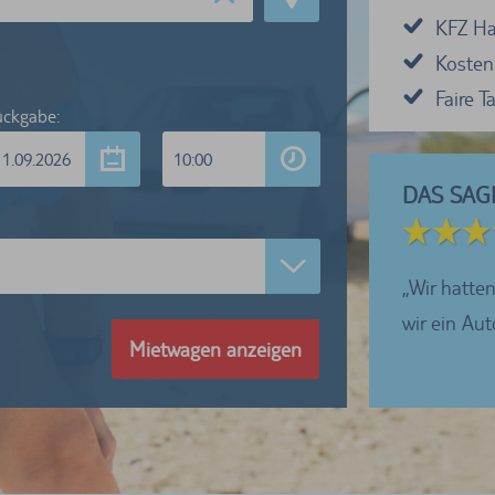
KFZ Haf
Kosten
Faire 
ckgabe:
11.09.2026
10:00
DAS SAG
5 von 5 Sternen
ren sehr zufrieden mit dem Abholen und der
Wir hatten
betreuung in Bamberg....
wir ein Au
Mietwagen anzeigen