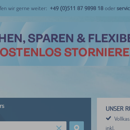
fen wir gerne weiter:
+49 (0)511 87 9898 18
oder
servi
rs
UNSER R
Vollka
inkl.