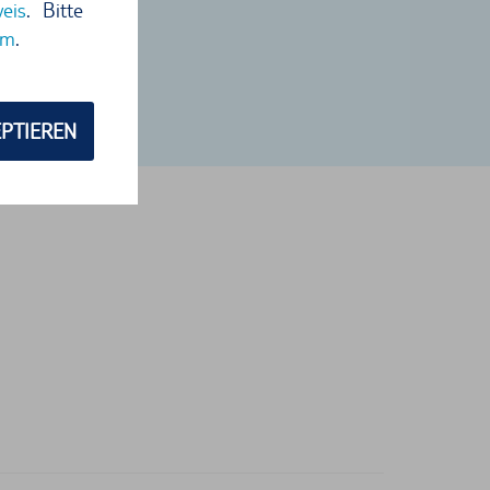
eis
. Bitte
um
.
PTIEREN