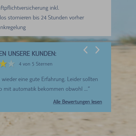
tpflichtversicherung inkl.
los stornieren bis 24 Stunden vorher
Tankregelung
EN UNSERE KUNDEN:
4 von 5 Sternen
 wieder eine gute Erfahrung. Leider sollten
Ich würde TUI
to mit automatik bekommen obwohl ...
Alle Bewertungen lesen