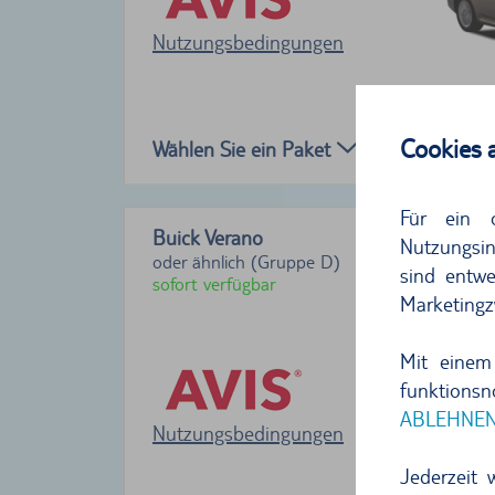
Nutzungsbedingungen
Cookies 
Wählen Sie ein Paket
Für ein 
Buick Verano
Nutzungsin
oder ähnlich (Gruppe D)
sind entwe
sofort verfügbar
Marketingz
Mit einem
funktions
ABLEHNE
Nutzungsbedingungen
Jederzeit 