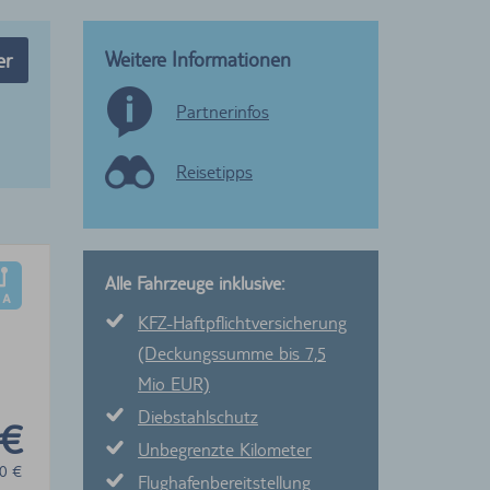
Weitere Informationen
er
Partnerinfos
Reisetipps
Alle Fahrzeuge inklusive:
KFZ-Haftpflichtversicherung
(Deckungssumme bis 7,5
Mio EUR)
Diebstahlschutz
 €
Unbegrenzte Kilometer
0
€
Flughafenbereitstellung