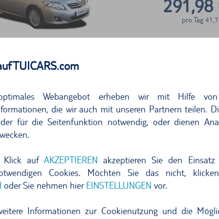
291,98
pro Tag
41,7
kostenlos stornieren bis 24h vor Überna
auf TUICARS.com
Jetzt buchen
optimales Webangebot erheben wir mit Hilfe von
formationen, die wir auch mit unseren Partnern teilen. D
der für die Seitenfunktion notwendig, oder dienen Ana
wecken.
 Klick auf
AKZEPTIEREN
akzeptieren Sie den Einsatz 
notwendigen Cookies. Möchten Sie das nicht, klicke
295,26
N
oder Sie nehmen hier
EINSTELLUNGEN
vor.
pro Tag
42,1
weitere Informationen zur Cookienutzung und die Mögli
kostenlos stornieren bis 24h vor Überna