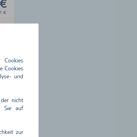
 €
1
€
hme
 Cookies
ie Cookies
lyse- und
der nicht
n Sie auf
 €
8
€
chkeit zur
hme