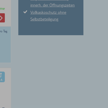
innerh. der Öffnungszeiten
hme
Vollkaskoschutz ohne
Selbstbeteiligung
ro Tag