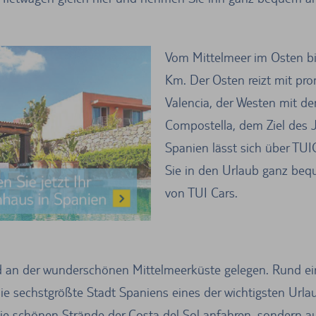
Vom Mittelmeer im Osten bi
Km. Der Osten reizt mit pr
Valencia, der Westen mit d
Compostella, dem Ziel des 
Spanien lässt sich über TUI
Sie in den Urlaub ganz beq
von TUI Cars.
 an der wunderschönen Mittelmeerküste gelegen. Rund ein
e sechstgrößte Stadt Spaniens eines der wichtigsten Urlaub
 schönen Strände der Costa del Sol anfahren, sondern auch