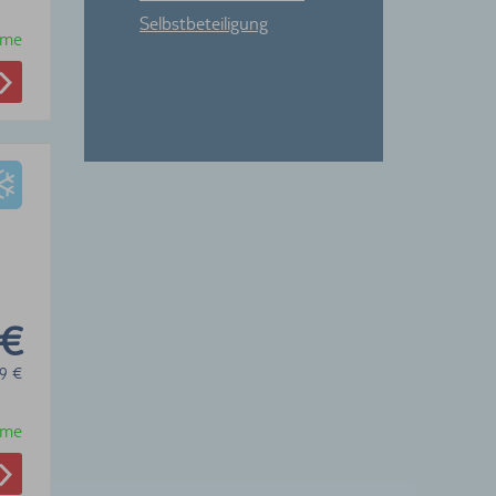
Selbstbeteiligung
hme
 €
9
€
hme