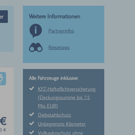
Weitere Informationen
er
Partnerinfos
Reisetipps
Alle Fahrzeuge inklusive:
KFZ-Haftpflichtversicherung
(Deckungssumme bis 7,5
Mio EUR)
Diebstahlschutz
 €
Unbegrenzte Kilometer
3
€
Vollkaskoschutz ohne