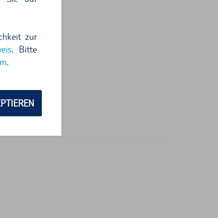
chkeit zur
eis
. Bitte
um
.
PTIEREN