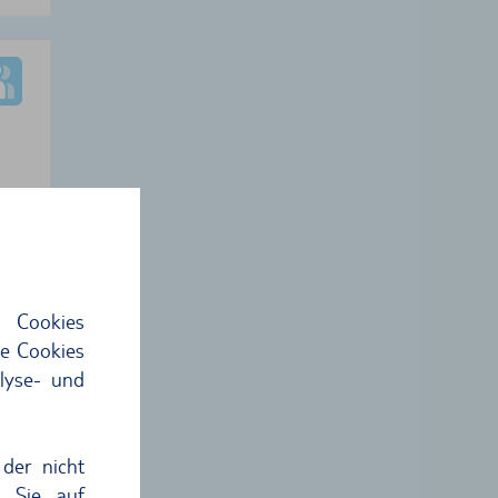
 €
8
€
 Cookies
hme
ie Cookies
lyse- und
der nicht
n Sie auf