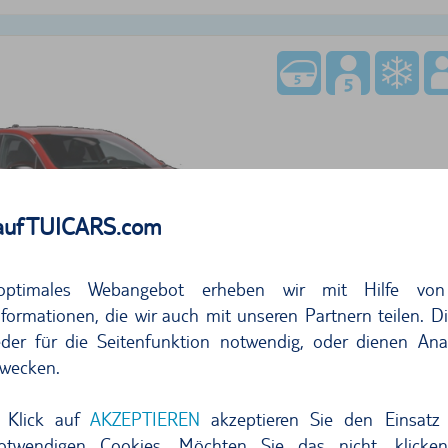
258,88
auf TUICARS.com
pro Tag
36,9
optimales Webangebot erheben wir mit Hilfe von
kostenlos stornieren bis 24h vor Überna
formationen, die wir auch mit unseren Partnern teilen. D
Jetzt buchen
der für die Seitenfunktion notwendig, oder dienen Ana
wecken.
r Angebote anzeigen
 Klick auf
AKZEPTIEREN
akzeptieren Sie den Einsatz 
notwendigen Cookies. Möchten Sie das nicht, klicke