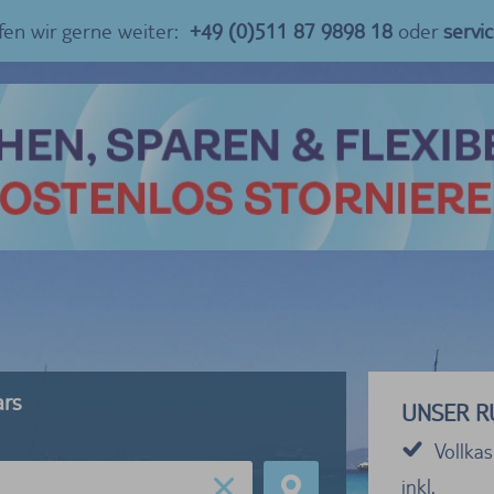
fen wir gerne weiter:
+49 (0)511 87 9898 18
oder
servi
ars
UNSER R
Vollka
inkl.