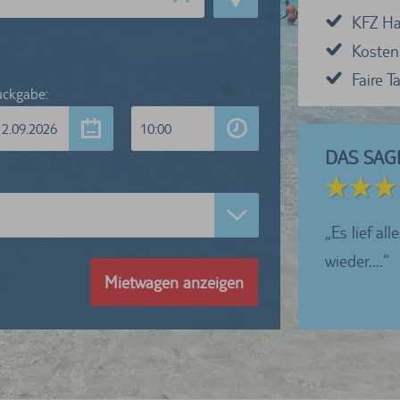
KFZ Haf
Kosten
Faire 
ckgabe:
12.09.2026
10:00
DAS SAG
4 von 5 Sternen
tworten der Hotline waren gut, die
Es lief al
hbarkeit jedoch doof aus Nordamerika heraus
wieder....
Mietwagen anzeigen
...