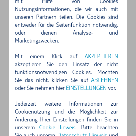
mit Hilfe von Cookies
wenn Sie La Gomera dank eines Mietwagens
Nutzungsinformationen, die wir auch mit
flexibel und individuell erkunden. Familien und
unseren Partnern teilen. Die Cookies sind
entweder für die Seitenfunktion notwendig,
Reisende, die es abenteuerlich mögen, sollten
oder dienen Analyse- und
unbedingt einen Ausflug zum Tal Valle Gran Rey
Marketingzwecken.
unternehmen und dort dem Wasserfall El Guro
einen Besuch abstatten. Unterwegs schnappen
Mit einem Klick auf
AKZEPTIEREN
akzeptieren Sie den Einsatz der nicht
Sie womöglich, El Silbo, die Pfeifsprache der
funktionsnotwendigen Cookies. Möchten
Ureinwohner auf. Nehmen Sie Ihren Leihwagen
Sie das nicht, klicken Sie auf
ABLEHNEN
direkt am Flughafen entgegen und Starten Sie
oder Sie nehmen hier
EINSTELLUNGEN
vor.
sogleich ins Abenteuern. Über die CV-11
Bundesstraßen erreichen Sie via Inselmitte
Jederzeit weitere Informationen zur
Cookienutzung und die Möglichkeit zur
sämtliche Ortschaften von La Gomera.
Änderung Ihrer Einstellungen finden Sie in
unserem
Cookie-Hinweis
. Bitte beachten
Mietwagen anstatt Schiff und dennoch
Sie auch unseren
Datenschutz-Hinweis
und