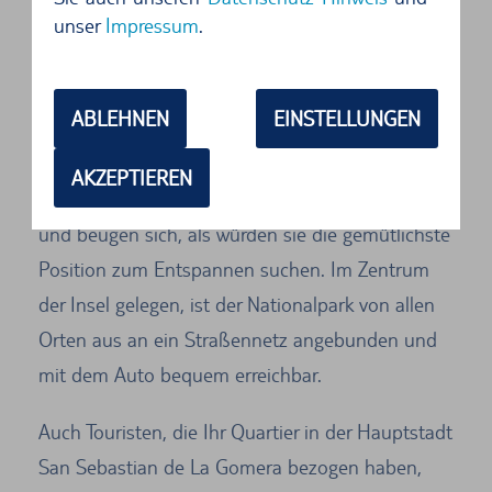
dem kolonialen Charme nachspüren
unser
Impressum
.
Zu den bekanntesten Sehenswürdigkeiten der
zweitkleinsten Kanareninsel gehört der
ABLEHNEN
EINSTELLUNGEN
Nationalpark Garajonay, der seit 1986 ein
UNESCO-Weltnaturerbe ist. Die Bäume sind
AKZEPTIEREN
eindeutig die Protagonisten des Waldes, biegen
und beugen sich, als würden sie die gemütlichste
Position zum Entspannen suchen. Im Zentrum
der Insel gelegen, ist der Nationalpark von allen
Orten aus an ein Straßennetz angebunden und
mit dem Auto bequem erreichbar.
Auch Touristen, die Ihr Quartier in der Hauptstadt
San Sebastian de La Gomera bezogen haben,