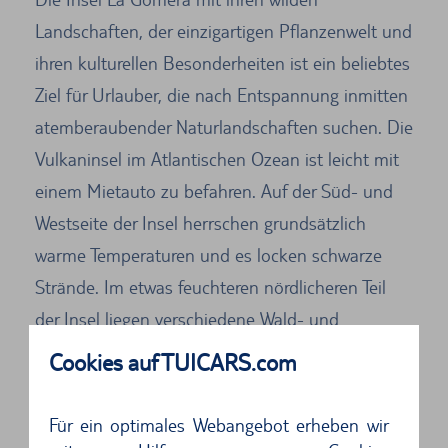
Landschaften, der einzigartigen Pflanzenwelt und
ihren kulturellen Besonderheiten ist ein beliebtes
Ziel für Urlauber, die nach Entspannung inmitten
atemberaubender Naturlandschaften suchen. Die
Vulkaninsel im Atlantischen Ozean ist leicht mit
einem Mietauto zu befahren. Auf der Süd- und
Westseite der Insel herrschen grundsätzlich
warme Temperaturen und es locken schwarze
Strände. Im etwas feuchteren nördlicheren Teil
der Insel liegen verschiedene Wald- und
Vegetationstypen.
Cookies auf TUICARS.com
Die unterschiedlichen Gesichter der Vulkaninsel
Für ein optimales Webangebot erheben wir
können Sie natürlich am besten betrachten,