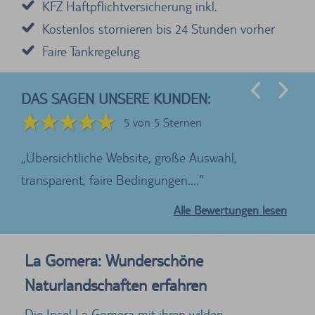
KFZ Haftpflichtversicherung inkl.
Kostenlos stornieren bis 24 Stunden vorher
Faire Tankregelung
DAS SAGEN UNSERE KUNDEN:
5 von 5 Sternen
te
Übersichtliche Website, große Auswahl,
Wi
transparent, faire Bedingungen....
der
Alle Bewertungen lesen
La Gomera: Wunderschöne
Naturlandschaften erfahren
Die Insel La Gomera mit ihren wilden