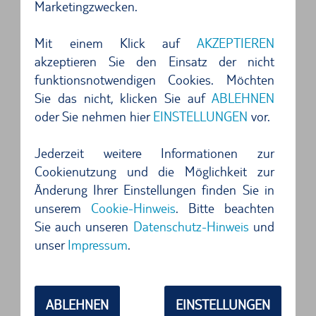
Marketingzwecken.
Sie die Festung in etwa 20 Minuten, ein Ausflug
der sich wirklich lohnt.
Mit einem Klick auf
AKZEPTIEREN
akzeptieren Sie den Einsatz der nicht
Neben dem schönen Cala Millior lohnt es sich
funktionsnotwendigen Cookies. Möchten
noch weitere Ortschaften zu besichtigen. Mit
Sie das nicht, klicken Sie auf
ABLEHNEN
oder Sie nehmen hier
EINSTELLUNGEN
vor.
Ihrem Mietwagen Cala Ratjada anzusteuern ist
eine gute Wahl. Auch die schöne Ortschaft Cala
Jederzeit weitere Informationen zur
d'Or ist per Leihwagen prima zu erreichen und
Cookienutzung und die Möglichkeit zur
entsprechend lohnenswert
Änderung Ihrer Einstellungen finden Sie in
unserem
Cookie-Hinweis
. Bitte beachten
Die Strände von Cala Millor: mit dem
Sie auch unseren
Datenschutz-Hinweis
und
unser
Impressum
.
Mietwagen ans Meer
Von der Autovermietung in Cala Millor sind es
nur wenige Schritte bis ins Paradies. Ein über 6
ABLEHNEN
EINSTELLUNGEN