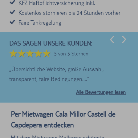
KFZ Haftpflichtversicherung inkl.
Kostenlos stornieren bis 24 Stunden vorher
Faire Tankregelung
DAS SAGEN UNSERE KUNDEN:
5 von 5 Sternen
te
Übersichtliche Website, große Auswahl,
Wi
transparent, faire Bedingungen....
der
Alle Bewertungen lesen
Per Mietwagen Cala Millor Castell de
Capdepera entdecken
Mit dem Mietwagen Mallorcas schönste