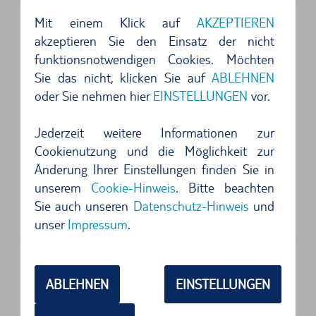
Mit einem Klick auf
AKZEPTIEREN
akzeptieren Sie den Einsatz der nicht
Anschrift
funktionsnotwendigen Cookies. Möchten
KEY´N GO
Sie das nicht, klicken Sie auf
ABLEHNEN
Hall 4ta planta edificio rent a cars P2
oder Sie nehmen hier
EINSTELLUNGEN
vor.
03071
Alicante
Jederzeit weitere Informationen zur
4 von 5 Sternen
Cookienutzung und die Möglichkeit zur
Einwandfrei ...
Änderung Ihrer Einstellungen finden Sie in
unserem
Cookie-Hinweis
. Bitte beachten
5 von 5 Sternen
Sie auch unseren
Datenschutz-Hinweis
und
key and go -> Top...
unser
Impressum
.
Anschrift
ABLEHNEN
EINSTELLUNGEN
OK Mobility