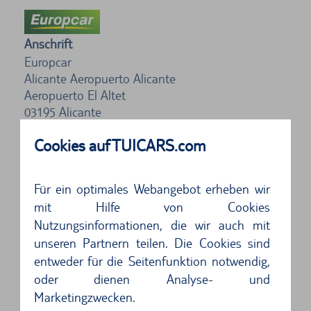
Anschrift
Europcar
Alicante Aeropuerto Alicante
Aeropuerto El Altet
03195
Alicante
Cookies auf TUICARS.com
4 von 5 Sternen
Alles war super, außer einen Mitarbeiter. Wir
kamen 45 Minuten zu Früh und er wollte uns
Für ein optimales Webangebot erheben wir
mit Hilfe von Cookies
nic...
Nutzungsinformationen, die wir auch mit
unseren Partnern teilen. Die Cookies sind
5 von 5 Sternen
entweder für die Seitenfunktion notwendig,
Abwicklung an der Anmietung und der
oder dienen Analyse- und
Rückgabe sehr gut:...
Marketingzwecken.