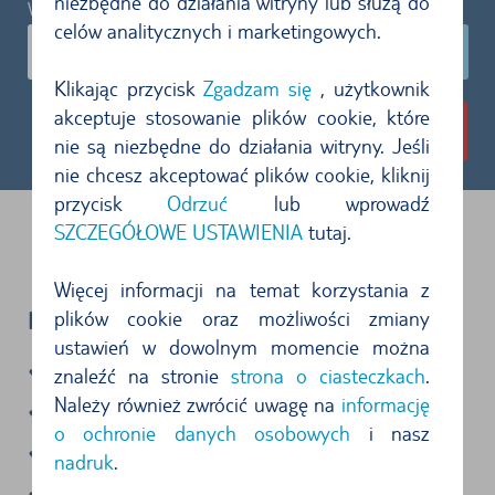
niezbędne do działania witryny lub służą do
Wiek Kierowcy:
celów analitycznych i marketingowych.
31-64 lat
Klikając przycisk
Zgadzam się
, użytkownik
akceptuje stosowanie plików cookie, które
Pokaż wynajem samochodów
nie są niezbędne do działania witryny. Jeśli
nie chcesz akceptować plików cookie, kliknij
przycisk
Odrzuć
lub wprowadź
SZCZEGÓŁOWE USTAWIENIA
tutaj.
Więcej informacji na temat korzystania z
plików cookie oraz możliwości zmiany
KORZYŚCI:
ustawień w dowolnym momencie można
Kompleksowe ubezpieczenie
znaleźć na stronie
strona o ciasteczkach
.
Należy również zwrócić uwagę na
informację
Ubezpieczenie odpowiedzialności
o ochronie danych osobowych
i nasz
transparentność ceny i ubezpieczenia
nadruk
.