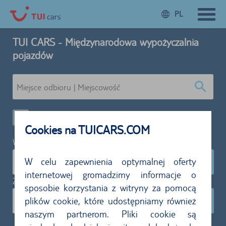
PL
TUI CARS - Międzynarodowa wypożyczalnia
pojazdów
Alternatywne miejsce zwrotu
Cookies na TUICARS.COM
Wynajem:
W celu zapewnienia optymalnej oferty
04.09.2026
10:00
internetowej gromadzimy informacje o
Zwrot:
sposobie korzystania z witryny za pomocą
plików cookie, które udostępniamy również
11.09.2026
10:00
naszym partnerom. Pliki cookie są