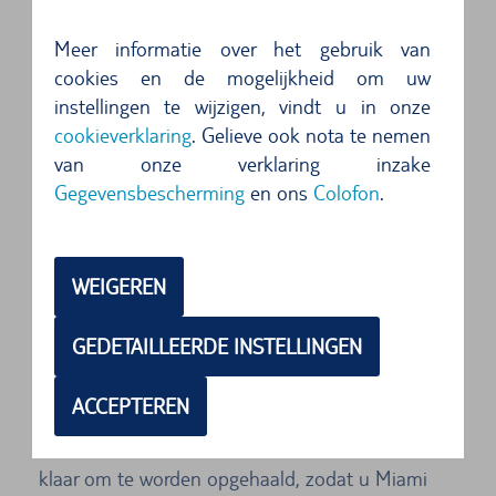
Welkom aan de zonnige kant van het leven:
Meer informatie over het gebruik van
ongeveer 3000 kilometer strand, een blauwe
cookies en de mogelijkheid om uw
hemel en een smaragdgroene zee die het hele
instellingen te wijzigen, vindt u in onze
cookieverklaring
. Gelieve ook nota te nemen
jaar door goed aangenaam warm is en een
van onze verklaring inzake
perfecte golfslag heeft. Hier is het leven zonder
Gegevensbescherming
en ons
Colofon
.
zorgen en kunt u in alle vrijheid en blijheid
genieten van een Caribische cocktail. Hier lopen
de bikinidames en spierbundels rond op South
WEIGEREN
Beach, de catwalk van de rich and famous.
GEDETAILLEERDE INSTELLINGEN
Verover met uw huurauto van TUI Cars Miami,
Florida's glansrijke metropool!
ACCEPTEREN
Uw huurauto staat bij onze autoverhuurpartner
klaar om te worden opgehaald, zodat u Miami