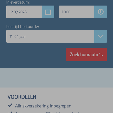
Inleverdatum:
12.09.2026
10:00
Leeftijd bestuurder:
31-64 jaar
Zoek huurauto´s
VOORDELEN
Allriskverzekering inbegrepen