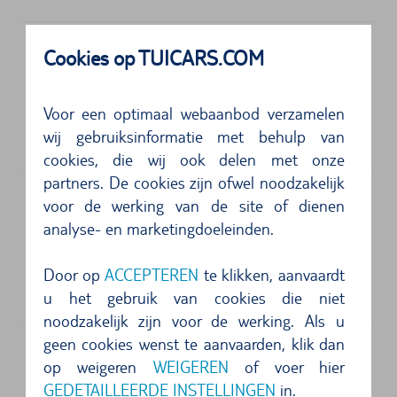
Cookies op TUICARS.COM
Adres
Avis Autovermietung
Voor een optimaal webaanbod verzamelen
3900 NW 25th Street, Suite 402
wij gebruiksinformatie met behulp van
33142
Miami
cookies, die wij ook delen met onze
partners. De cookies zijn ofwel noodzakelijk
voor de werking van de site of dienen
analyse- en marketingdoeleinden.
Adres
National Autovermietung
Door op
ACCEPTEREN
te klikken, aanvaardt
3900 NW 25th Street,
33142
Miami
u het gebruik van cookies die niet
noodzakelijk zijn voor de werking. Als u
geen cookies wenst te aanvaarden, klik dan
De levendige metropool: met de
op weigeren
WEIGEREN
of voer hier
huurauto Miami veroveren
GEDETAILLEERDE INSTELLINGEN
in.