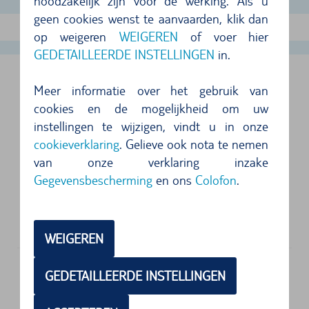
noodzakelijk zijn voor de werking. Als u
geen cookies wenst te aanvaarden, klik dan
Meer aanbiedingen tonen
op weigeren
WEIGEREN
of voer hier
GEDETAILLEERDE INSTELLINGEN
in.
SANTA BARBARA LUCHTHAVEN, VS
Meer informatie over het gebruik van
cookies en de mogelijkheid om uw
VOLGENDE VESTIGINGEN ZIJN TER PLAATSE
instellingen te wijzigen, vindt u in onze
cookieverklaring
. Gelieve ook nota te nemen
van onze verklaring inzake
Adres
Gegevensbescherming
en ons
Colofon
.
Alamo Car Rental
500 Fowler Road, Goleta
93117
Santa Barbara
WEIGEREN
GEDETAILLEERDE INSTELLINGEN
Adres