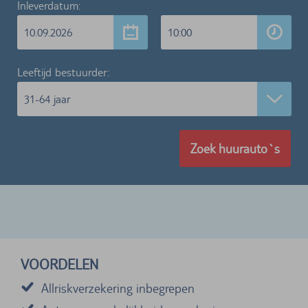
Inleverdatum:
10.09.2026
10:00
Leeftijd bestuurder:
31-64 jaar
Zoek huurauto`s
VOORDELEN
Allriskverzekering inbegrepen