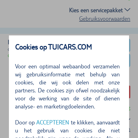
Kies een servicepakket
Gebruiksvoorwaarden
Ford Fusion
Cookies op TUICARS.COM
of soortgelijk (Categorie E)
direct beschikbaar
Voor een optimaal webaanbod verzamelen
wij gebruiksinformatie met behulp van
cookies, die wij ook delen met onze
partners. De cookies zijn ofwel noodzakelijk
€ 255,93
voor de werking van de site of dienen
analyse- en marketingdoeleinden.
Gratis annuleren tot 24 uur voor huuraanvang
Kies een servicepakket
Door op
ACCEPTEREN
te klikken, aanvaardt
Gebruiksvoorwaarden
u het gebruik van cookies die niet