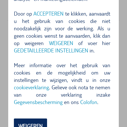
Mansuroglu Mahallesi 288 7
35220
Izmir
Door op
ACCEPTEREN
te klikken, aanvaardt
u het gebruik van cookies die niet
noodzakelijk zijn voor de werking. Als u
Mobiel in Izmir: huurwagentrip tussen
geen cookies wenst te aanvaarden, klik dan
oudheid en moderne tijd
op weigeren
WEIGEREN
of voer hier
GEDETAILLEERDE INSTELLINGEN
in.
Izmir aan de Egeïsche kust is de op twee na
grootste stad van Turkije. De luchthaven Adnan-
Meer informatie over het gebruik van
Menderes-Airport bevindt zich ongeveer 18
cookies en de mogelijkheid om uw
kilometer ten zuiden van de stad en heeft een
instellingen te wijzigen, vindt u in onze
cookieverklaring
. Gelieve ook nota te nemen
rechtstreekse vluchtverbinding met Nederland.
van onze verklaring inzake
Gegevensbescherming
en ons
Colofon
.
Bij TUI Cars kunt u uw auto al voor aanvang van
uw reis boeken en deze dan in Izmir zonder
wachttijd in ontvangst nemen bij een
WEIGEREN