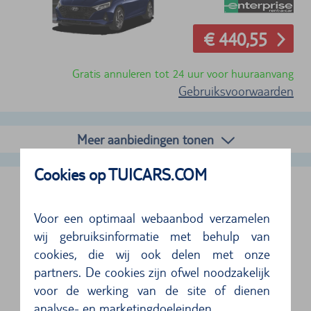
€ 440,55
Gratis annuleren tot 24 uur voor huuraanvang
Gebruiksvoorwaarden
Meer aanbiedingen tonen
Cookies op TUICARS.COM
IZMIR STADBUREAU, TURKIJE
Voor een optimaal webaanbod verzamelen
VOLGENDE VESTIGINGEN ZIJN TER PLAATSE
wij gebruiksinformatie met behulp van
cookies, die wij ook delen met onze
partners. De cookies zijn ofwel noodzakelijk
Adres
voor de werking van de site of dienen
Enterprise
analyse- en marketingdoeleinden.