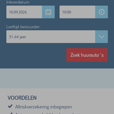
Inleverdatum:
10.09.2026
10:00
Leeftijd bestuurder:
31-64 jaar
Zoek huurauto´s
VOORDELEN
Allriskverzekering inbegrepen