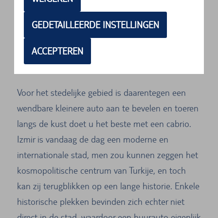
autoverhuurbedrijf naar keuze. U bent van plan
om ontdekkingstochten te gaan maken over
GEDETAILLEERDE INSTELLINGEN
onbegaanbare wegen? Dan zou u indien mogelijk
ACCEPTEREN
een voertuig met vierwielaandrijving kunnen
overwegen.
Voor het stedelijke gebied is daarentegen een
wendbare kleinere auto aan te bevelen en toeren
langs de kust doet u het beste met een cabrio.
Izmir is vandaag de dag een moderne en
internationale stad, men zou kunnen zeggen het
kosmopolitische centrum van Turkije, en toch
kan zij terugblikken op een lange historie. Enkele
historische plekken bevinden zich echter niet
direct in de stad, waardoor een huurauto eigenlijk