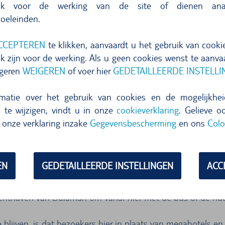
lijk voor de werking van de site of dienen ana
oeleinden.
 zeiltochten langs de kust
CCEPTEREN
te klikken, aanvaardt u het gebruik van cookie
uststrook tussen Dalaman en Fethiye te ontdekken. Aan te 
k zijn voor de werking. Als u geen cookies wenst te aanvaa
reikt u de eerste stranden al na enkele minuten.
igeren
WEIGEREN
of voer hier
GEDETAILLEERDE INSTELL
 wil bezoeken, moet zich een zeilboot huren. Een van de mo
rmatie over het gebruik van cookies en de mogelijkh
reikt.
n te wijzigen, vindt u in onze
cookieverklaring
. Gelieve o
onze verklaring inzake
Gegevensbescherming
en ons
Colo
andstrand en het turquoise water van de Middellandse Zee
EN
GEDETAILLEERDE INSTELLINGEN
ACC
vers gevangen vis proeven
hthaven van Dalaman om vanaf hier met de bus of de huur
e blijven, is dat bezoekers hier in plaats van megahotels e