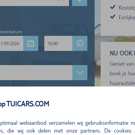
Kostel
Eerlijk
leverdatum:
11.09.2026
10:00
NU OOK 
Geniet van
boek je hu
huurautole
eigen risico
Zoek huurauto´s
 op TUICARS.COM
ptimaal webaanbod verzamelen wij gebruiksinformatie m
s, die wij ook delen met onze partners. De cookies z