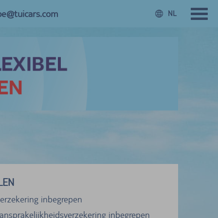
.be@tuicars.com
NL
LEN
verzekering inbegrepen
ansprakelijkheidsverzekering inbegrepen