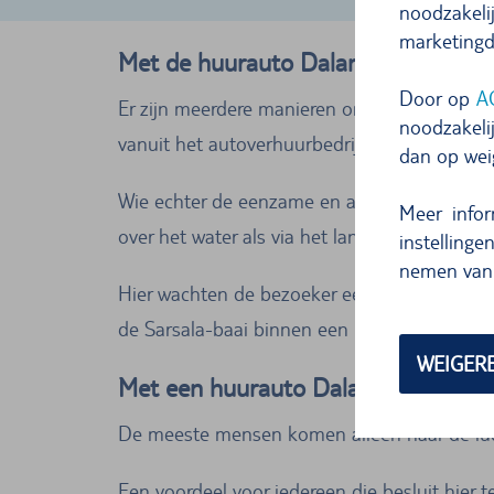
noodzake
marketingd
Met de huurauto Dalaman ontdekken:
Door op
A
Er zijn meerdere manieren om de heerlijke k
noodzakelij
vanuit het autoverhuurbedrijf in Dalaman be
dan op we
Wie echter de eenzame en afgelegen baaitjes
Meer info
over het water als via het land kan worden be
instellinge
nemen van 
Hier wachten de bezoeker een heerlijk wit z
de Sarsala-baai binnen een halfuur.
WEIGER
Met een huurauto Dalaman beleven: 
De meeste mensen komen alleen naar de luc
Een voordeel voor iedereen die besluit hier t