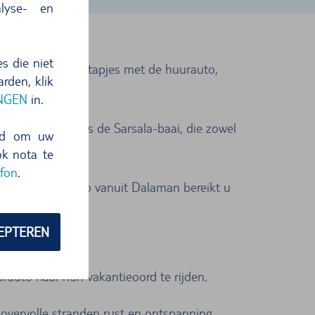
lyse- en
s die niet
bevelen zijn uitstapjes met de huurauto,
rden, klik
INGEN
in.
oiste baaitjes is de Sarsala-baai, die zowel
eid om uw
ok nota te
fon
.
. Met de huurauto vanuit Dalaman bereikt u
EPTEREN
auto naar hun vakantieoord te rijden.
n overvolle stranden rust en ontspanning