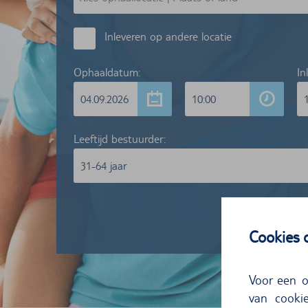
Inleveren op andere locatie
Ophaaldatum:
In
04.09.2026
10:00
Leeftijd bestuurder:
31-64 jaar
Cookies
Voor een o
van cookie