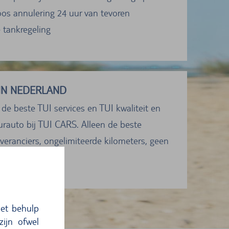
oos annulering 24 uur van tevoren
e tankregeling
IN NEDERLAND
 de beste TUI services en TUI kwaliteit en
urauto bij TUI CARS. Alleen de beste
veranciers, ongelimiteerde kilometers, geen
 e.a.
et behulp
ijn ofwel