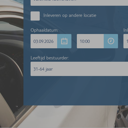
Inleveren op andere locatie
Ophaaldatum:
In
03.09.2026
10:00
Leeftijd bestuurder:
31-64 jaar