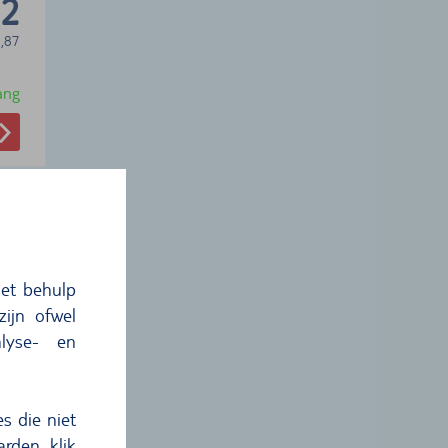
12
,87
ang
et behulp
ijn ofwel
lyse- en
17
,60
s die niet
rden, klik
ang