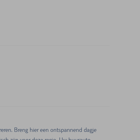
ireren. Breng hier een ontspannend dagje
pisch zijn voor deze regio. Uw huurauto