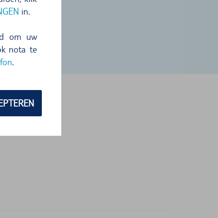
INGEN
in.
eid om uw
ok nota te
fon
.
EPTEREN