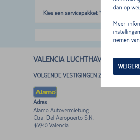
dan op we
Kies een servicepakket
Meer info
instellinge
Meer
nemen van 
VALENCIA LUCHTHAVEN, SPANJE
WEIGER
VOLGENDE VESTIGINGEN ZIJN TER PLAAT
Adres
Alamo Autovermietung
Ctra. Del Aeropuerto S.N.
46940
Valencia