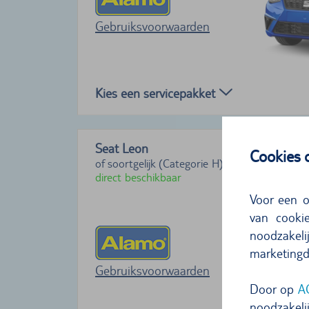
Gebruiksvoorwaarden
Kies een servicepakket
Seat Leon
Cookies
of soortgelijk (Categorie H)
direct beschikbaar
Voor een o
van cookie
noodzake
marketingd
Gebruiksvoorwaarden
Door op
A
noodzakelij