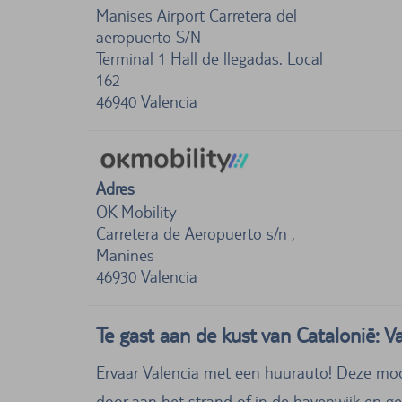
Manises Airport Carretera del
aeropuerto S/N
Terminal 1 Hall de llegadas. Local
162
46940
Valencia
Adres
OK Mobility
Carretera de Aeropuerto s/n ,
Manines
46930
Valencia
Te gast aan de kust van Catalonië: V
Ervaar Valencia met een huurauto! Deze mooi
door aan het strand of in de havenwijk en ge