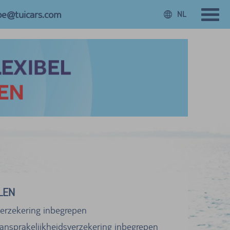
.be@tuicars.com
NL
LEN
verzekering inbegrepen
ansprakelijkheidsverzekering inbegrepen