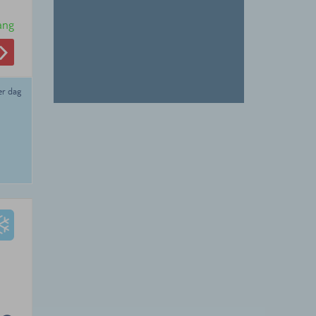
ang
er dag