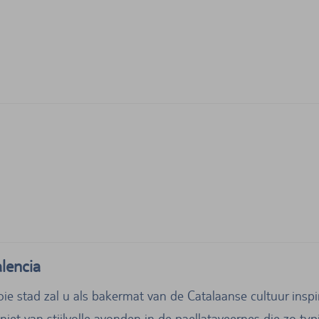
alencia
e stad zal u als bakermat van de Catalaanse cultuur insp
niet van stijlvolle avonden in de paellataveernes die zo ty