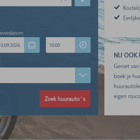
Kostel
Eerlijk
leverdatum:
10.09.2026
10:00
NU OOK 
Geniet van
boek je hu
huurautole
eigen risico
Zoek huurauto´s