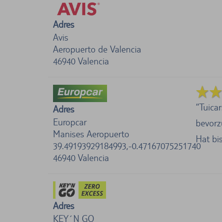
Adres
Avis
Aeropuerto de Valencia
46940
Valencia
Tuica
Adres
Europcar
bevorz
Manises Aeropuerto
Hat bis
39.49193929184993,-0.47167075251740
46940
Valencia
Adres
KEY´N GO