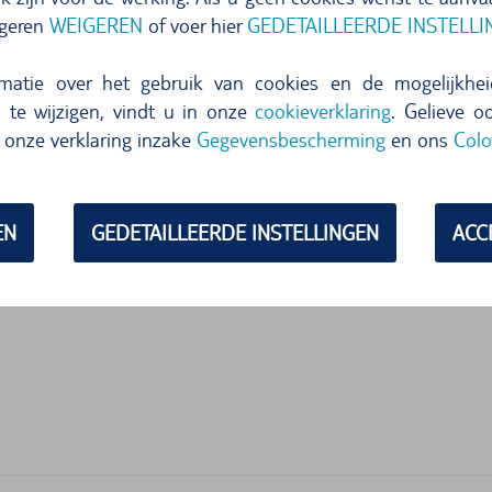
igeren
WEIGEREN
of voer hier
GEDETAILLEERDE INSTELL
Nu reserveren
rmatie over het gebruik van cookies en de mogelijkh
n te wijzigen, vindt u in onze
cookieverklaring
. Gelieve o
 aanbiedingen tonen
onze verklaring inzake
Gegevensbescherming
en ons
Colo
EN
GEDETAILLEERDE INSTELLINGEN
ACC
SE