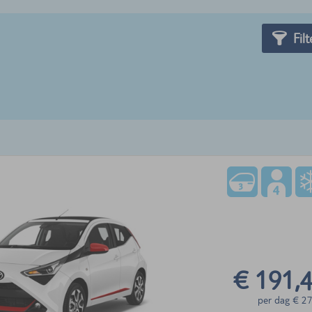
Filt
€ 191,
per dag
€
27