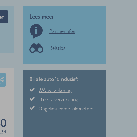
Lees meer
er
Partnerinfos
Reistips
Bij alle auto´s inclusief:
WA-verzekering
Diefstalverzekering
Ongelimiteerde kilometers
40
,34