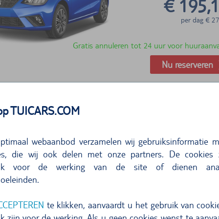
€ 195,
per dag
€
27
Gratis annuleren tot 24 uur voor huuraanv
Nu reserveren
 op TUICARS.COM
ptimaal webaanbod verzamelen wij gebruiksinformatie m
s, die wij ook delen met onze partners. De cookies z
lijk voor de werking van de site of dienen ana
€ 200,
oeleinden.
per dag
€
28
CCEPTEREN
te klikken, aanvaardt u het gebruik van cookie
k zijn voor de werking. Als u geen cookies wenst te aanvaa
Gratis annuleren tot 24 uur voor huuraanv