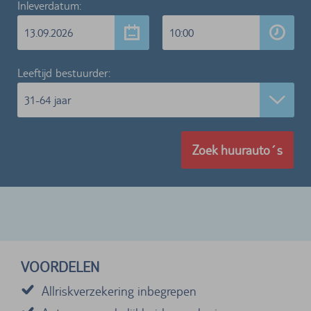
Inleverdatum:
13.09.2026
10:00
Leeftijd bestuurder:
31-64 jaar
Zoek huurauto´s
VOORDELEN
Allriskverzekering inbegrepen