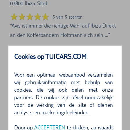
07800
Ibiza-Stad
5 van 5 sterren
Avis ist immer die richtige Wahl auf Ibiza Direkt
an den Kofferbändern Holtmann sich sein ...
5 van 5 sterren
Cookies op TUICARS.COM
Die Automietung hat sehr gut funktioniert. Wir
hatten eine All‑inclusive‑Versicherung, wodur...
Voor een optimaal webaanbod verzamelen
wij gebruiksinformatie met behulp van
4 van 5 sterren
cookies, die wij ook delen met onze
Sehr freundlich. Sehr gutes Fahrzeug. Tank war
partners. De cookies zijn ofwel noodzakelijk
leider nicht voll wie vereinbart....
voor de werking van de site of dienen
analyse- en marketingdoeleinden.
Door op
ACCEPTEREN
te klikken, aanvaardt
Adres