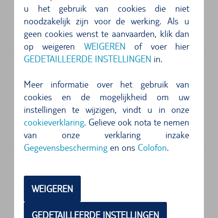
u het gebruik van cookies die niet
Europcar
noodzakelijk zijn voor de werking. Als u
Ibiza Aeropuerto
geen cookies wenst te aanvaarden, klik dan
07817
Ibiza-Stad
op weigeren
WEIGEREN
of voer hier
GEDETAILLEERDE INSTELLINGEN
in.
Adres
Meer informatie over het gebruik van
Gobycar
cookies en de mogelijkheid om uw
Aeropuerto de Ibiza
instellingen te wijzigen, vindt u in onze
Carretera Sa Caleta S/N
cookieverklaring
. Gelieve ook nota te nemen
07818
Ibiza-Stad
van onze verklaring inzake
Gegevensbescherming
en ons
Colofon
.
Adres
WEIGEREN
KEY´N GO
Aeropuerto de Ibiza
07818
Ibiza-Stad
GEDETAILLEERDE INSTELLINGEN