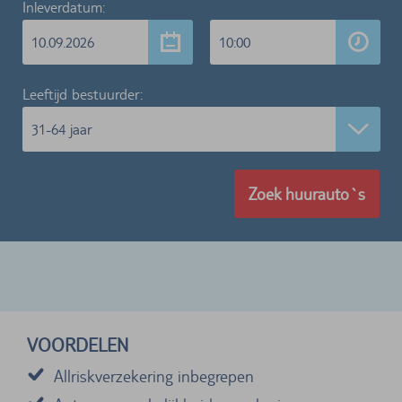
Inleverdatum:
10.09.2026
10:00
Leeftijd bestuurder:
31-64 jaar
Zoek huurauto`s
VOORDELEN
Allriskverzekering inbegrepen