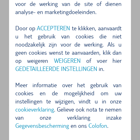
voor de werking van de site of dienen
Adres
analyse- en marketingdoeleinden.
Avis
Avd. Mamerto Cabrera 86
Door op
ACCEPTEREN
te klikken, aanvaardt
35509
Arrecife
u het gebruik van cookies die niet
noodzakelijk zijn voor de werking. Als u
geen cookies wenst te aanvaarden, klik dan
op weigeren
WEIGEREN
of voer hier
Adres
GEDETAILLEERDE INSTELLINGEN
in.
Europcar
Aeropuerto De Lanzarote
Meer informatie over het gebruik van
Ctra Lz-2 Arrecife-yaiza Km. 3,8
cookies en de mogelijkheid om uw
35509
Arrecife
instellingen te wijzigen, vindt u in onze
cookieverklaring
. Gelieve ook nota te nemen
Autoverhuur Lanzarote Airport - Ervaar
van onze verklaring inzake
Gegevensbescherming
en ons
Colofon
.
het eiland op uw eigen tempo
Welkom op Lanzarote, een fascinerend eiland vol