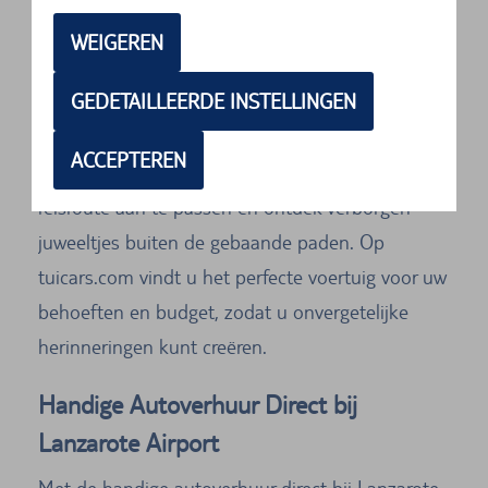
adembenemende landschappen en
WEIGEREN
indrukwekkende bezienswaardigheden. Met de
GEDETAILLEERDE INSTELLINGEN
eersteklas autoverhuurservice op Lanzarote
Airport kunt u het eiland op uw eigen manier
ACCEPTEREN
verkennen. Geniet van de vrijheid om uw
reisroute aan te passen en ontdek verborgen
juweeltjes buiten de gebaande paden. Op
tuicars.com vindt u het perfecte voertuig voor uw
behoeften en budget, zodat u onvergetelijke
herinneringen kunt creëren.
Handige Autoverhuur Direct bij
Lanzarote Airport