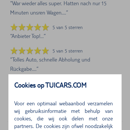
War wieder alles super. Hatten nach nur 15
Minuten unsren Wagen....
5 van 5 sterren
Anbieter Top!...
5 van 5 sterren
Tolles Auto, schnelle Abholung und
Rückgabe....
4 van 5 sterren
Cookies op TUICARS.COM
Abholstation befand sich im Terminal und war
demnach gut zu erreichen. Keine Probleme bei
Voor een optimaal webaanbod verzamelen
wij gebruiksinformatie met behulp van
d...
cookies, die wij ook delen met onze
partners. De cookies zijn ofwel noodzakelijk