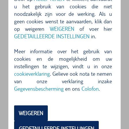
adembenemende schoonheid en diversiteit van
u het gebruik van cookies die niet
Aruba op uw eigen tempo. Dompel uzelf onder in
noodzakelijk zijn voor de werking. Als u
geen cookies wenst te aanvaarden, klik dan
de fascinerende cultuur, verken de ongerepte
op weigeren
WEIGEREN
of voer hier
natuur en ontdek de verborgen schatten van dit
GEDETAILLEERDE INSTELLINGEN
in.
betoverende eiland. Kom meer te weten over de
voordelen van een huurauto op Aruba en laat u
Meer informatie over het gebruik van
inspireren om een onvergetelijke reis te beleven.
cookies en de mogelijkheid om uw
instellingen te wijzigen, vindt u in onze
Flexibiliteit en Vrijheid
cookieverklaring
. Gelieve ook nota te nemen
van onze verklaring inzake
Een huurauto op Aruba biedt u onschatbare
Gegevensbescherming
en ons
Colofon
.
vrijheid en flexibiliteit. In plaats van vast te
houden aan starre schema's van rondleidingen,
WEIGEREN
heeft u de mogelijkheid om uw eigen tempo te
bepalen en elk moment ten volle te genieten.
GEDETAILLEERDE INSTELLINGEN