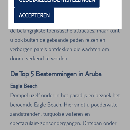
Begin uw dag wanneer u maar wilt en beslis
spontaan welke plaatsen u wilt bezoeken. Met
ACCEPTEREN
een huurauto bent u niet alleen gebonden aan
de belangrijkste toeristische attracties, maar kunt
u ook buiten de gebaande paden reizen en
verborgen parels ontdekken die wachten om
door u verkend te worden.
De Top 5 Bestemmingen in Aruba
Eagle Beach
Dompel uzelf onder in het paradijs en bezoek het
beroemde Eagle Beach. Hier vindt u poederwitte
zandstranden, turquoise wateren en
spectaculaire zonsondergangen. Ontspan onder