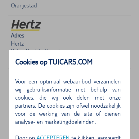
Oranjestad
Adres
Hertz
Reina Beatrix Airport
Oranjestad
Cookies op TUICARS.COM
Ontdek Aruba flexibel en comfortabel
Voor een optimaal webaanbod verzamelen
met een huurauto
wij gebruiksinformatie met behulp van
cookies, die wij ook delen met onze
Welkom op het betoverende eiland Aruba! Als u
partners. De cookies zijn ofwel noodzakelijk
op zoek bent naar een onvergetelijke vakantie vol
voor de werking van de site of dienen
analyse- en marketingdoeleinden.
avontuur en ontdekkingen, dan is een huurauto
de ideale keuze voor uw reis. Verken de
Door op
ACCEPTEREN
te klikken, aanvaardt