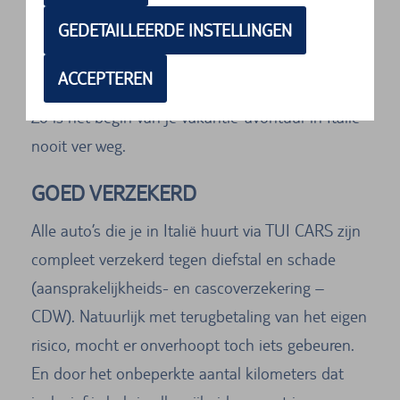
geboekt? Ook op deze Italiaanse eilanden in de
GEDETAILLEERDE INSTELLINGEN
Middellandse Zee kun je je huurauto ophalen.
Vaak op het vliegveld, in sommige plaatsen ook
ACCEPTEREN
bij het stadskantoor van onze autoverhuurders.
Zo is het begin van je vakantie-avontuur in Italië
nooit ver weg.
GOED VERZEKERD
Alle auto’s die je in Italië huurt via TUI CARS zijn
compleet verzekerd tegen diefstal en schade
(aansprakelijkheids- en cascoverzekering –
CDW). Natuurlijk met terugbetaling van het eigen
risico, mocht er onverhoopt toch iets gebeuren.
En door het onbeperkte aantal kilometers dat