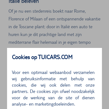
Italië beleven
Of je nu een stedenreis boekt naar Rome,
Florence of Milaan of een ontspannende vakantie
in de Toscane plant: door in Italië een auto te
huren kun je dit prachtige land met zijn
mediterrane flair helemaal in je eigen tempo
ontdekken. Vanzelfsprekend werkt TUI CARS ook
Cookies op TUICARS.COM
in Italië samen met de beste
autoverhuurbedrijven. Dat betekent auto’s in
Voor een optimaal webaanbod verzamelen
topconditie, scherpe prijzen en een service
wij gebruiksinformatie met behulp van
waarop je kunt vertrouwen.
cookies, die wij ook delen met onze
partners. De cookies zijn ofwel noodzakelijk
WAAR KUN JE IN ITALIË EEN AUTO
voor de werking van de site of dienen
HUREN VIA TUI CARS?
analyse- en marketingdoeleinden.