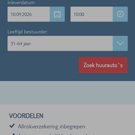
Inleverdatum:
10.09.2026
10:00
Leeftijd bestuurder:
31-64 jaar
Zoek huurauto`s
VOORDELEN
Allriskverzekering inbegrepen