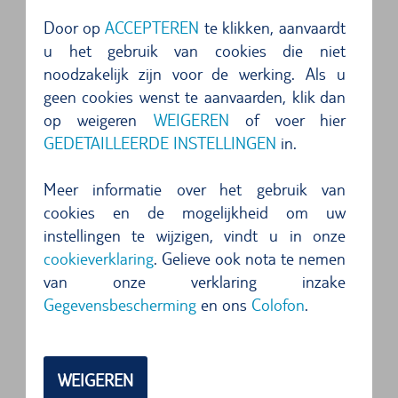
Van kleine stadsauto tot cabrio en luxe SUV: In
Door op
ACCEPTEREN
te klikken, aanvaardt
een groot aantal Italiaanse steden hebben we de
u het gebruik van cookies die niet
perfecte huurauto voor je klaarstaan. In het
noodzakelijk zijn voor de werking. Als u
geen cookies wenst te aanvaarden, klik dan
noorden van Italië bijvoorbeeld in Milaan, Turijn,
op weigeren
WEIGEREN
of voer hier
Genua, Florence en Venetië. In Rome natuurlijk,
GEDETAILLEERDE INSTELLINGEN
in.
maar ook in het zuidelijker gelegen Napels, Bari,
Brindisi en Salerno kun je een auto huren. En in
Meer informatie over het gebruik van
cookies en de mogelijkheid om uw
een heleboel andere plaatsen in Italië. Kom je
instellingen te wijzigen, vindt u in onze
met het vliegtuig? Dan vind je de
cookieverklaring
. Gelieve ook nota te nemen
autoverhuurbalie direct na aankomst op de
van onze verklaring inzake
luchthaven. Makkelijk: In sommige gevallen kun
Gegevensbescherming
en ons
Colofon
.
je je huurauto ook naar je hotel laten brengen.
Heb je een vakantie naar Sicilië of Sardinië
WEIGEREN