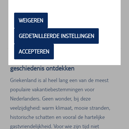
5 van 5 sterren
Top Zustand ...
WEIGEREN
5 van 5 sterren
GEDETAILLEERDE INSTELLINGEN
Übergabe und Rückgabe problemlos....
ACCEPTEREN
Auto huren. Griekenland en zijn
geschiedenis ontdekken
Griekenland is al heel lang een van de meest
populaire vakantiebestemmingen voor
Nederlanders. Geen wonder, bij deze
veelzijdigheid: warm klimaat, mooie stranden,
historische schatten en vooral de hartelijke
gastvriendelijkheid. Voor wie zijn tijd niet