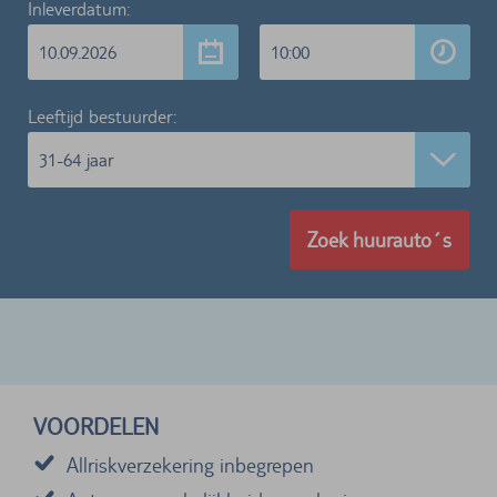
Inleverdatum:
10.09.2026
10:00
Leeftijd bestuurder:
31-64 jaar
Zoek huurauto´s
VOORDELEN
Allriskverzekering inbegrepen