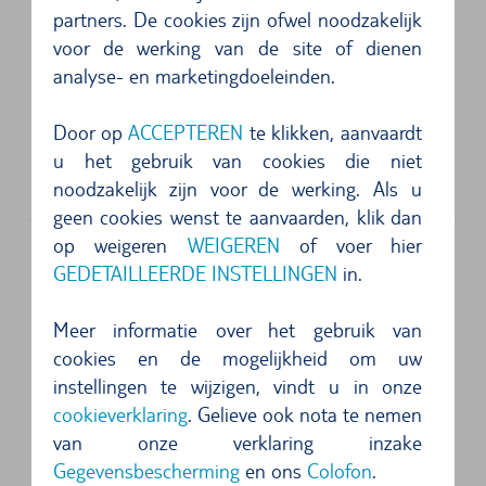
partners. De cookies zijn ofwel noodzakelijk
4 van 5 sterren
voor de werking van de site of dienen
Service prinzipiell gut. Bei der Anmeldung war
analyse- en marketingdoeleinden.
die Person hinter der Glasscheibe nur sehr sc...
Door op
ACCEPTEREN
te klikken, aanvaardt
5 van 5 sterren
u het gebruik van cookies die niet
Alles gut!...
noodzakelijk zijn voor de werking. Als u
geen cookies wenst te aanvaarden, klik dan
op weigeren
WEIGEREN
of voer hier
GEDETAILLEERDE INSTELLINGEN
in.
Adres
Thrifty Griechenland
Meer informatie over het gebruik van
Airport Desk At Arrivals Hall
cookies en de mogelijkheid om uw
19004
Athene
instellingen te wijzigen, vindt u in onze
cookieverklaring
. Gelieve ook nota te nemen
5 van 5 sterren
van onze verklaring inzake
Sehr hilfreiches Personal! ...
Gegevensbescherming
en ons
Colofon
.