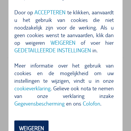
Door op
ACCEPTEREN
te klikken, aanvaardt
5 van 5 sterren
u het gebruik van cookies die niet
Top Zustand ...
noodzakelijk zijn voor de werking. Als u
geen cookies wenst te aanvaarden, klik dan
5 van 5 sterren
op weigeren
WEIGEREN
of voer hier
Übergabe und Rückgabe problemlos....
GEDETAILLEERDE INSTELLINGEN
in.
Meer informatie over het gebruik van
Uw Huurauto op de Luchthaven van
cookies en de mogelijkheid om uw
Athene
instellingen te wijzigen, vindt u in onze
cookieverklaring
. Gelieve ook nota te nemen
Met een huurauto vanaf de luchthaven van
van onze verklaring inzake
Athene kunt u een reis maken door de
Gegevensbescherming
en ons
Colofon
.
schoonheid van Griekenland. Vrij van enige
beperkingen kunt u de rijke geschiedenis,
adembenemende natuur en warme cultuur van
WEIGEREN