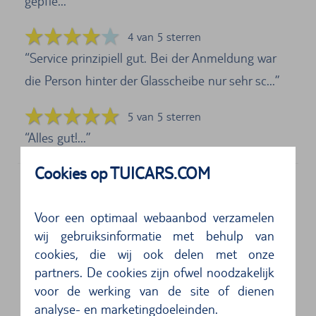
gepfle...
4 van 5 sterren
Service prinzipiell gut. Bei der Anmeldung war
die Person hinter der Glasscheibe nur sehr sc...
5 van 5 sterren
Alles gut!...
Cookies op TUICARS.COM
Adres
Voor een optimaal webaanbod verzamelen
Thrifty Griechenland
wij gebruiksinformatie met behulp van
Airport Desk At Arrivals Hall
cookies, die wij ook delen met onze
19004
Athene
partners. De cookies zijn ofwel noodzakelijk
voor de werking van de site of dienen
5 van 5 sterren
analyse- en marketingdoeleinden.
Sehr hilfreiches Personal! ...