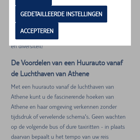
dit land van dichtbij ervaren. Laat u inspireren en
GEDETAILLEERDE INSTELLINGEN
vervul uw eigen droomvakantie. Reserveer
vandaag nog uw huurauto vanaf de luchthaven
ACCEPTEREN
van Athene en begin aan uw avontuur vol vrijheid
en diversiteit!
De Voordelen van een Huurauto vanaf
de Luchthaven van Athene
Met een huurauto vanaf de luchthaven van
Athene kunt u de fascinerende hoeken van
Athene en haar omgeving verkennen zonder
tijdsdruk of vervelende schema's. Geen wachten
op de volgende bus of dure taxiritten - in plaats
daarvan bepaalt u het tempo van uw reis