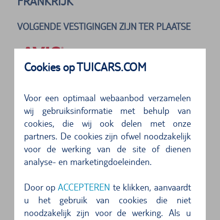
FRANKRIJK
VOLGENDE VESTIGINGEN ZIJN TER PLAATSE
Cookies op TUICARS.COM
Adres
Avis
Les Lavandins Cs 6000
Voor een optimaal webaanbod verzamelen
13728
Marseille
wij gebruiksinformatie met behulp van
cookies, die wij ook delen met onze
5 van 5 sterren
partners. De cookies zijn ofwel noodzakelijk
Problemlos. Freundliche und schnelle
voor de werking van de site of dienen
Bedienung, Auto der gebuchten Klasse stand
analyse- en marketingdoeleinden.
bereit, das ...
Door op
ACCEPTEREN
te klikken, aanvaardt
5 van 5 sterren
u het gebruik van cookies die niet
noodzakelijk zijn voor de werking. Als u
Top...