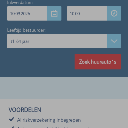
Inleverdatum:
10.09.2026
10:00
Leeftijd bestuurder:
31-64 jaar
Zoek huurauto´s
VOORDELEN
Allriskverzekering inbegrepen