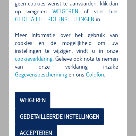
geen cookies wenst te aanvaarden, klik dan
op weigeren
WEIGEREN
of voer hier
GEDETAILLEERDE INSTELLINGEN
in.
Adres
Enterprise
Meer informatie over het gebruik van
Aeroport De Marseille Provence
cookies en de mogelijkheid om uw
31700
Marseille
instellingen te wijzigen, vindt u in onze
cookieverklaring
. Gelieve ook nota te nemen
van onze verklaring inzake
Gegevensbescherming
en ons
Colofon
.
Adres
Europcar
Aeroport De Marseille Provence
WEIGEREN
13700
Marseille
GEDETAILLEERDE INSTELLINGEN
Ontspannen aan de Côte d'Azur:
Marseille met de huurauto
ACCEPTEREN