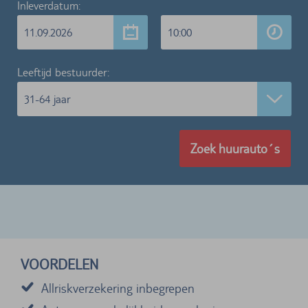
Inleverdatum:
11.09.2026
10:00
Leeftijd bestuurder:
31-64 jaar
Zoek huurauto´s
VOORDELEN
Allriskverzekering inbegrepen