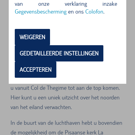
van onze verklaring inzake
Als u met de huurauto Bastia verkent, kunt u de
Gegevensbescherming
en ons
Colofon
.
bezienswaardigheden van de stad snel en
comfortabel ontdekken.
WEIGEREN
Ook de omgeving van Bastia kan met een
huurauto eenvoudig worden verkend. De
GEDETAILLEERDE INSTELLINGEN
havenstad is het perfecte uitgangspunt voor een
uitstapje naar Serra di Pigno. Deze huisberg van
ACCEPTEREN
Bastia is 960 meter hoog. Met uw huurauto kunt
u vanuit Col de Thegime tot aan de top komen.
Hier kunt u een uniek uitzicht over het noorden
van het eiland verwachten.
In de buurt van de luchthaven hebt u bovendien
de mogelijkheid om de Pisaanse kerk La