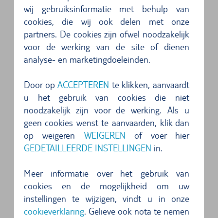
terug tot in de tijd van de Romeinen. De huidige
wij gebruiksinformatie met behulp van
cookies, die wij ook delen met onze
stad is verdeeld in drie delen: Terra Nova, Terra
partners. De cookies zijn ofwel noodzakelijk
Vecchia en het moderne nieuwe gedeelte. In
voor de werking van de site of dienen
ieder stadsdeel zijn bezienswaardigheden te
analyse- en marketingdoeleinden.
ontdekken. Gezellig druk is het vooral rond het
Place Saint-Nicholas tegenover de veerhaven, dat
Door op
ACCEPTEREN
te klikken, aanvaardt
u het gebruik van cookies die niet
reizigers bijzonder weten te waarderen. Dit plein
noodzakelijk zijn voor de werking. Als u
werd al in de 19e eeuw aangelegd en wordt
geen cookies wenst te aanvaarden, klik dan
omringd door palmen en platanen. Dicht bij het
op weigeren
WEIGEREN
of voer hier
plein vinden cultuurliefhebbers de kathedraal
GEDETAILLEERDE INSTELLINGEN
in.
Sainte Marine en het etnografische museum.
Meer informatie over het gebruik van
cookies en de mogelijkheid om uw
Met de huurauto Bastia en omgeving
instellingen te wijzigen, vindt u in onze
verkennen
cookieverklaring
. Gelieve ook nota te nemen