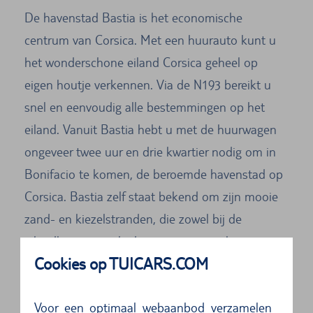
De havenstad Bastia is het economische
centrum van Corsica. Met een huurauto kunt u
het wonderschone eiland Corsica geheel op
eigen houtje verkennen. Via de N193 bereikt u
snel en eenvoudig alle bestemmingen op het
eiland. Vanuit Bastia hebt u met de huurwagen
ongeveer twee uur en drie kwartier nodig om in
Bonifacio te komen, de beroemde havenstad op
Corsica. Bastia zelf staat bekend om zijn mooie
zand- en kiezelstranden, die zowel bij de
eilandbewoners als de toeristen populair zijn.
Cookies op TUICARS.COM
Maar het heeft ook veel cultuur en geschiedenis
te bieden. De geschiedenis van de stad gaat
Voor een optimaal webaanbod verzamelen