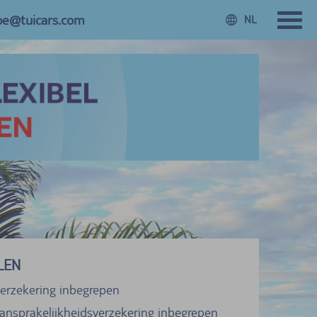
.be@tuicars.com
NL
LEN
verzekering inbegrepen
ansprakelijkheidsverzekering inbegrepen