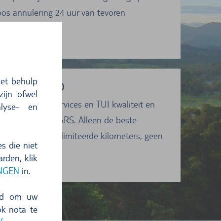
oos annulering 24 uur van tevoren
e tankregeling
et behulp
IN NEDERLAND
ijn ofwel
 de beste TUI services en TUI kwaliteit en
lyse- en
urauto bij TUI CARS. Alleen de beste
veranciers, ongelimiteerde kilometers, geen
s die niet
 e.a.
rden, klik
INGEN
in.
eid om uw
ok nota te