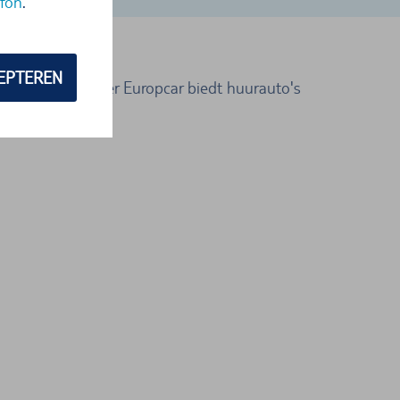
fon
.
EPTEREN
uren. Onze partner Europcar biedt huurauto's