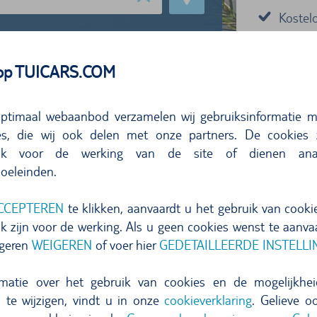
Kostel
Eerlijk
 op TUICARS.COM
leverdatum:
11.09.2026
10:00
ptimaal webaanbod verzamelen wij gebruiksinformatie m
NU OOK 
s, die wij ook delen met onze partners. De cookies z
Geniet van
lijk voor de werking van de site of dienen ana
oeleinden.
boek je hu
huurautole
CCEPTEREN
te klikken, aanvaardt u het gebruik van cookie
eigen risico
Zoek huurauto´s
k zijn voor de werking. Als u geen cookies wenst te aanvaa
igeren
WEIGEREN
of voer hier
GEDETAILLEERDE INSTELL
rmatie over het gebruik van cookies en de mogelijkh
n te wijzigen, vindt u in onze
cookieverklaring
. Gelieve o