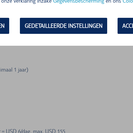
onze verklaring inzake
Gegevensbescherming
en ons
Colo
 Rica)
EN
GEDETAILLEERDE INSTELLINGEN
ACC
en betaling van een toeslag, vanaf 18 jaar een huurauto h
de betreffende huurvoorwaarden in acht te nemen.
nimaal 1 jaar)
ar = USD 6/dag, max. USD 155