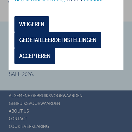
Eerlijke tankregeling
WEIGEREN
TUI CARS BLACK FRIDAY SALE 2025 IS
GEDETAILLEERDE INSTELLINGEN
VOORBIJ
Kijk uit naar speciale TUI CARS aanbiedingen
ACCEPTEREN
tijdens onze volgende TUI CARS BLACK FRIDAY
SALE 2026.
ALGEMENE GEBRUIKSVOORWAARDEN
GEBRUIKSVOORWAARDEN
ABOUT US
CONTACT
COOKIEVERKLARING