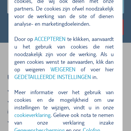
cookies, die wij ook delen met onze
31-64 jaar
partners. De cookies zijn ofwel noodzakelijk
voor de werking van de site of dienen
analyse- en marketingdoeleinden.
Zoek huurauto´s
Door op
ACCEPTEREN
te klikken, aanvaardt
u het gebruik van cookies die niet
noodzakelijk zijn voor de werking. Als u
geen cookies wenst te aanvaarden, klik dan
op weigeren
WEIGEREN
of voer hier
GEDETAILLEERDE INSTELLINGEN
in.
UW VOORDELEN:
Allriskverzekering inbegrepen
Meer informatie over het gebruik van
cookies en de mogelijkheid om uw
Auto-aansprakelijkheidsverzekering
instellingen te wijzigen, vindt u in onze
inbegrepen
cookieverklaring
. Gelieve ook nota te nemen
Kosteloos annulering 24 uur van tevoren
van onze verklaring inzake
Gegevensbescherming
en ons
Colofon
.