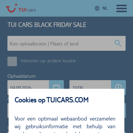
NL
TUI CARS BLACK FRIDAY SALE
Inleveren op andere locatie
Ophaaldatum:
04.09.2026
10:00
Cookies op TUICARS.COM
Inleverdatum:
11.09.2026
10:00
Voor een optimaal webaanbod verzamelen
wij gebruiksinformatie met behulp van
Leeftijd bestuurder: