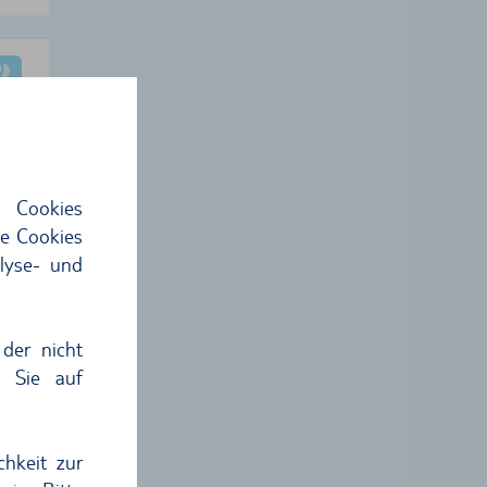
 Cookies
 €
ie Cookies
lyse- und
5
€
hme
der nicht
n Sie auf
chkeit zur