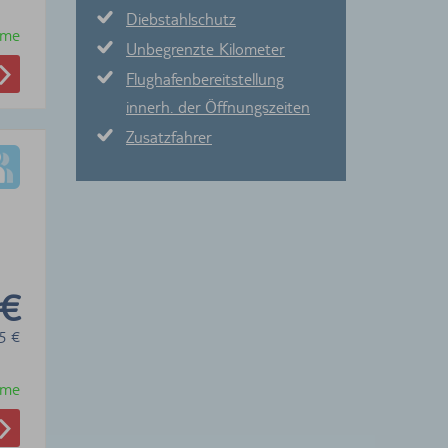
Diebstahlschutz
hme
Unbegrenzte Kilometer
Flughafenbereitstellung
innerh. der Öffnungszeiten
Zusatzfahrer
 €
5
€
hme