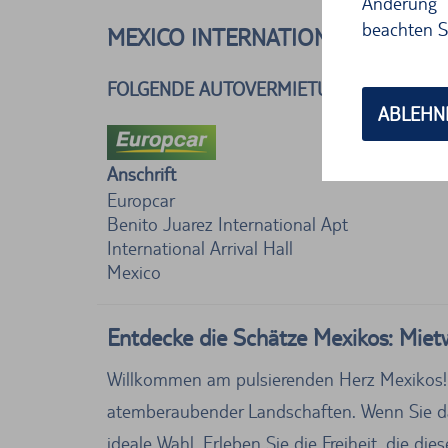
Änderung 
beachten S
MEXICO INTERNATIONAL FLUGHA
FOLGENDE AUTOVERMIETUNGEN BEFINDE
ABLEHN
Anschrift
Europcar
Benito Juarez International Apt
International Arrival Hall
Mexico
Entdecke die Schätze Mexikos: Mie
Willkommen am pulsierenden Herz Mexikos! De
atemberaubender Landschaften. Wenn Sie da
ideale Wahl. Erleben Sie die Freiheit, die d