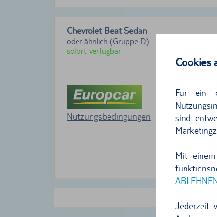
Chevrolet Beat Sedan
oder ähnlich (Gruppe D)
sofort verfügbar
Cookies 
Für ein 
Nutzungsin
Nutzungsbedingungen
sind entwe
Marketingz
Mit einem
funktions
ABLEHNE
meh
Jederzeit 