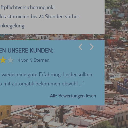
tpflichtversicherung inkl.
los stornieren bis 24 Stunden vorher
Tankregelung
EN UNSERE KUNDEN:
4 von 5 Sternen
 wieder eine gute Erfahrung. Leider sollten
Ich würde TUI
to mit automatik bekommen obwohl ...
Alle Bewertungen lesen