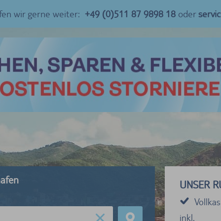
fen wir gerne weiter:
+49 (0)511 87 9898 18
oder
servi
hafen
UNSER R
Vollka
inkl.