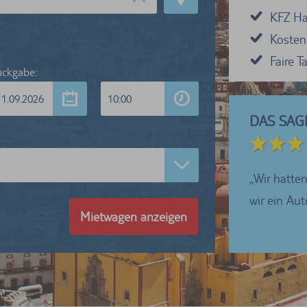
KFZ Haf
Kosten
Faire 
ckgabe:
11.09.2026
10:00
DAS SAG
5 von 5 Sternen
ren sehr zufrieden mit dem Abholen und der
Wir hatten
betreuung in Bamberg....
wir ein Au
Mietwagen anzeigen