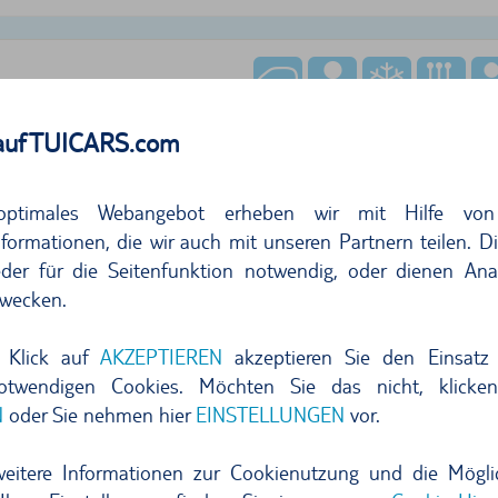
auf TUICARS.com
optimales Webangebot erheben wir mit Hilfe von
260,07
formationen, die wir auch mit unseren Partnern teilen. D
der für die Seitenfunktion notwendig, oder dienen Ana
pro Tag
37,1
wecken.
kostenlos stornieren bis 24h vor Überna
 Klick auf
AKZEPTIEREN
akzeptieren Sie den Einsatz 
Jetzt buchen
notwendigen Cookies. Möchten Sie das nicht, klicke
N
oder Sie nehmen hier
EINSTELLUNGEN
vor.
r Angebote anzeigen
weitere Informationen zur Cookienutzung und die Mögli