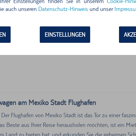
Ihrer Einstellungen finden Sie in unserem
Cookie-Hinw
ie auch unseren
Datenschutz-Hinweis
und unser
Impress
FEN, MEXIKO
N SICH VOR ORT
EN
EINSTELLUNGEN
AKZE
twagen am Mexiko Stadt Flughafen
r Flughafen von Mexiko Stadt ist das Tor zu einer faszini
s Beste aus Ihrer Reise herausholen möchten, ist ein Mi
ieses Land zu bieten hat, und erkunden Sie die geheimen Sch