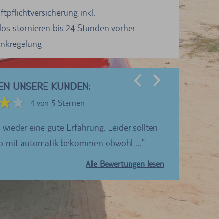
tpflichtversicherung inkl.
los stornieren bis 24 Stunden vorher
Tankregelung
EN UNSERE KUNDEN:
4 von 5 Sternen
 wieder eine gute Erfahrung. Leider sollten
Ich würde TUI
to mit automatik bekommen obwohl ...
Alle Bewertungen lesen