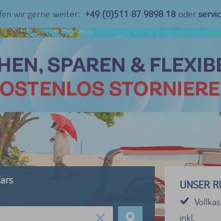
fen wir gerne weiter:
+49 (0)511 87 9898 18
oder
servi
ars
UNSER R
Vollka
inkl.