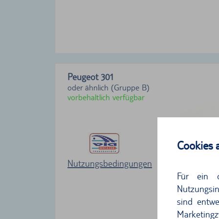
Peugeot 301
oder ähnlich (Gruppe B)
vorbehaltlich verfügbar
Cookies 
Nutzungsbedingungen
Für ein 
Nutzungsin
sind entwe
Marketingz