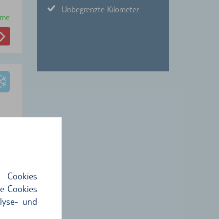
Unbegrenzte Kilometer
hme
 €
4
€
 Cookies
ie Cookies
hme
lyse- und