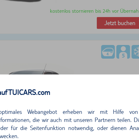
kostenlos stornieren bis 24h vor Überna
Jetzt buchen
auf TUICARS.com
805,28
pro Tag
115,0
optimales Webangebot erheben wir mit Hilfe von
formationen, die wir auch mit unseren Partnern teilen. D
kostenlos stornieren bis 24h vor Überna
der für die Seitenfunktion notwendig, oder dienen Ana
Jetzt buchen
wecken.