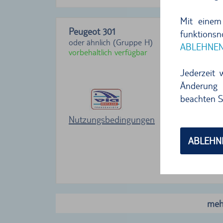
Mit einem
Peugeot 301
funktions
oder ähnlich (Gruppe H)
ABLEHNE
vorbehaltlich verfügbar
Jederzeit 
Änderung 
beachten S
Nutzungsbedingungen
ABLEHN
meh