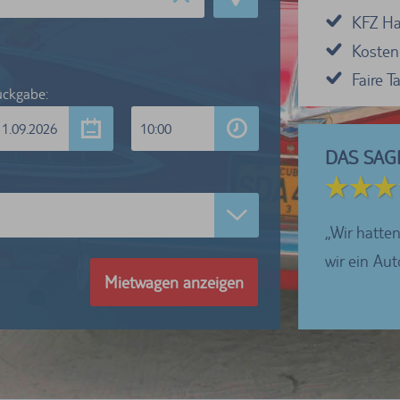
KFZ Haf
Kosten
Faire 
ckgabe:
11.09.2026
10:00
DAS SAG
5 von 5 Sternen
ren sehr zufrieden mit dem Abholen und der
Wir hatten
betreuung in Bamberg....
wir ein Au
Mietwagen anzeigen