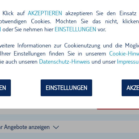
 Klick auf
AKZEPTIEREN
akzeptieren Sie den Einsatz 
notwendigen Cookies. Möchten Sie das nicht, klicke
N
oder Sie nehmen hier
EINSTELLUNGEN
vor.
weitere Informationen zur Cookienutzung und die Mögli
Ihrer Einstellungen finden Sie in unserem
Cookie-Hinw
ie auch unseren
Datenschutz-Hinweis
und unser
Impress
850,78
pro Tag
121,5
EN
EINSTELLUNGEN
AKZE
kostenlos stornieren bis 24h vor Überna
Jetzt buchen
r Angebote anzeigen