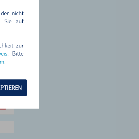
der nicht
n Sie auf
chkeit zur
eis
. Bitte
um
.
 €
4
€
PTIEREN
hme