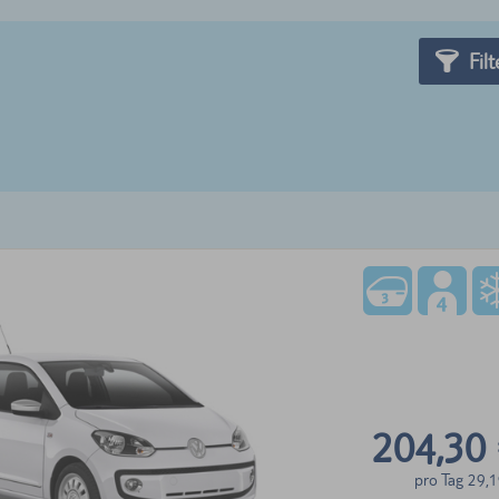
Filt
204,30
pro Tag
29,1