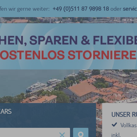
fen wir gerne weiter:
+49 (0)511 87 9898 18
oder
servi
 CARS
UNSER R
Vollka
inkl.