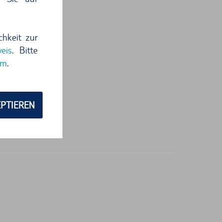
chkeit zur
eis
. Bitte
um
.
PTIEREN