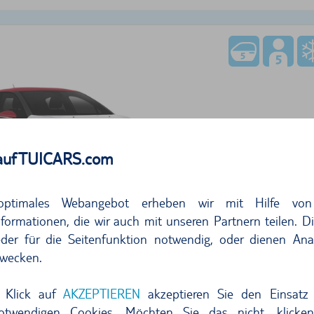
206,10
auf TUICARS.com
pro Tag
29,4
optimales Webangebot erheben wir mit Hilfe von
kostenlos stornieren bis 24h vor Überna
formationen, die wir auch mit unseren Partnern teilen. D
Jetzt buchen
der für die Seitenfunktion notwendig, oder dienen Ana
wecken.
r Angebote anzeigen
 Klick auf
AKZEPTIEREN
akzeptieren Sie den Einsatz 
notwendigen Cookies. Möchten Sie das nicht, klicke