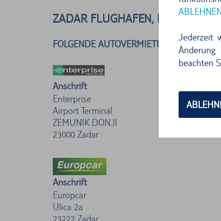
ABLEHNE
ZADAR FLUGHAFEN, KROATIEN
Jederzeit 
FOLGENDE AUTOVERMIETUNGEN BEFINDE
Änderung 
beachten S
Anschrift
Enterprise
ABLEHN
Airport Terminal
ZEMUNIK DONJI
23000
Zadar
Anschrift
Europcar
Ulica 2a
23222
Zadar