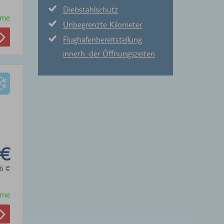
Diebstahlschutz
hme
Unbegrenzte Kilometer
Flughafenbereitstellung
innerh. der Öffnungszeiten
 €
6
€
hme