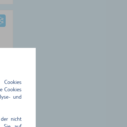
 €
4
€
 Cookies
hme
ie Cookies
lyse- und
der nicht
n Sie auf