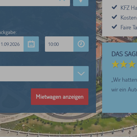
KFZ Haf
Kosten
Faire 
ckgabe:
11.09.2026
10:00
DAS SAG
5 von 5 Sternen
ren sehr zufrieden mit dem Abholen und der
Wir hatten
betreuung in Bamberg....
wir ein Au
Mietwagen anzeigen