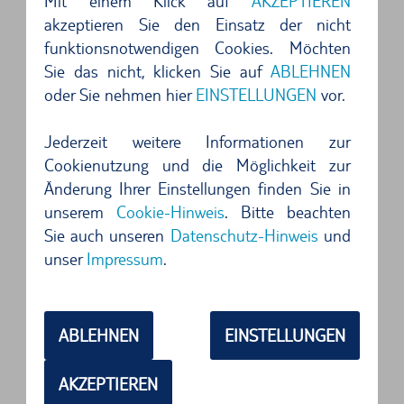
Mit einem Klick auf
AKZEPTIEREN
Abenteuer erleben. Tauchen Sie ein in die
akzeptieren Sie den Einsatz der nicht
Vorzüge und die Schönheit, die ein Mietauto ab
funktionsnotwendigen Cookies. Möchten
Vancouver Flughafen bietet.
Sie das nicht, klicken Sie auf
ABLEHNEN
oder Sie nehmen hier
EINSTELLUNGEN
vor.
Ungebundene Freiheit: Die Vorteile
eines Mietwagens am Vancouver
Jederzeit weitere Informationen zur
Cookienutzung und die Möglichkeit zur
Flughafen
Änderung Ihrer Einstellungen finden Sie in
Ein Mietwagen ab Vancouver Flughafen bietet
unserem
Cookie-Hinweis
. Bitte beachten
Sie auch unseren
Datenschutz-Hinweis
und
Ihnen die Freiheit, Ihre Reise ganz nach Ihren
unser
Impressum
.
Wünschen zu gestalten. Keine langen
Wartezeiten auf öffentliche Verkehrsmittel oder
teure Taxifahrten – steigen Sie einfach in Ihren
ABLEHNEN
EINSTELLUNGEN
Traumwagen und los geht's! Ob atemberaubende
Natur oder pulsierende Stadt – Sie sind der
AKZEPTIEREN