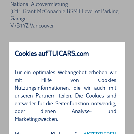
National Autovermietung
3211 Grant McConachie BSMT Level of Parking
Garage
V7B1YZ
Vancouver
Erkunden Sie Vancouver flexibel mit
Cookies auf TUICARS.com
einem Mietwagen ab dem Flughafen
Willkommen am Vancouver Flughafen – Ihrem Tor
Für ein optimales Webangebot erheben wir
zur faszinierenden Metropole im Westen
mit Hilfe von Cookies
Kanadas. Wenn Sie das Beste aus Ihrem
Nutzungsinformationen, die wir auch mit
unseren Partnern teilen. Die Cookies sind
Aufenthalt machen wollen, sollten Sie unbedingt
entweder für die Seitenfunktion notwendig,
einen Mietwagen buchen. Mit einem Mietwagen
oder dienen Analyse- und
können Sie die Vielfalt der Region in Ihrem
Marketingzwecken.
eigenen Tempo erkunden und unvergessliche