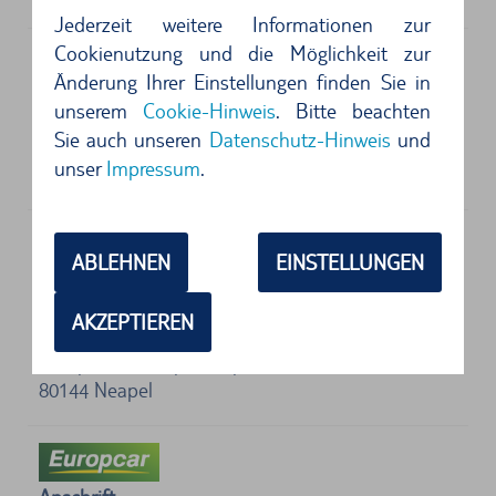
Jederzeit weitere Informationen zur
Cookienutzung und die Möglichkeit zur
Änderung Ihrer Einstellungen finden Sie in
Anschrift
unserem
Cookie-Hinweis
. Bitte beachten
DRIVALIA
Sie auch unseren
Datenschutz-Hinweis
und
Ankunftshalle-Aeroporto Capodichino
unser
Impressum
.
80144
Neapel
ABLEHNEN
EINSTELLUNGEN
Anschrift
Enterprise
AKZEPTIEREN
Viale Umberto Maddalena N 21
Aeroporto di Napoli Capodichino
80144
Neapel