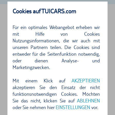
Cookies auf TUICARS.com
NEAPEL FLUGHAFEN, ITALIEN
FOLGENDE AUTOVERMIETUNGEN BEFINDEN
Für ein optimales Webangebot erheben wir
mit Hilfe von Cookies
SICH VOR ORT
Nutzungsinformationen, die wir auch mit
unseren Partnern teilen. Die Cookies sind
entweder für die Seitenfunktion notwendig,
Anschrift
oder dienen Analyse- und
Avis
Marketingzwecken.
Capodichino Airport
80144
Neapel
Mit einem Klick auf
AKZEPTIEREN
akzeptieren Sie den Einsatz der nicht
4 von 5 Sternen
funktionsnotwendigen Cookies. Möchten
An beiden Mietwagenstationen war das
Sie das nicht, klicken Sie auf
ABLEHNEN
Personal und Abwicklung insgesamt sehr
oder Sie nehmen hier
EINSTELLUNGEN
vor.
zufriedenstellen...