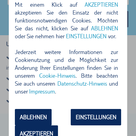
Mit einem Klick auf
AKZEPTIEREN
akzeptieren Sie den Einsatz der nicht
Mietwagen anzeigen
(40)
funktionsnotwendigen Cookies. Möchten
Sie das nicht, klicken Sie auf
ABLEHNEN
oder Sie nehmen hier
EINSTELLUNGEN
vor.
Unser Rundum-Sorglos-Versprechen
Jederzeit weitere Informationen zur
Vollkasko-Versicherung ohne Selbstbeteiligung
Cookienutzung und die Möglichkeit zur
inkl.
Änderung Ihrer Einstellungen finden Sie in
unserem
Cookie-Hinweis
. Bitte beachten
KFZ Haftpflichtversicherung inkl.
Sie auch unseren
Datenschutz-Hinweis
und
Kostenlos stornieren bis 24 Stunden vorher
unser
Impressum
.
Faire Tankregelung
ABLEHNEN
EINSTELLUNGEN
AKZEPTIEREN