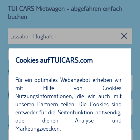
TUI CARS Mietwagen - abgefahren einfach
buchen
Alternative Rückgabestation
Cookies auf TUICARS.com
Abholung:
Für ein optimales Webangebot erheben wir
03.09.2026
10:00
mit Hilfe von Cookies
Rückgabe:
Nutzungsinformationen, die wir auch mit
unseren Partnern teilen. Die Cookies sind
10.09.2026
10:00
entweder für die Seitenfunktion notwendig,
oder dienen Analyse- und
Alter des Fahrenden:
Marketingzwecken.
31-64 Jahre