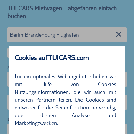
TUI CARS Mietwagen - abgefahren einfach
buchen
Alternative Rückgabestation
Cookies auf TUICARS.com
Abholung:
Für ein optimales Webangebot erheben wir
06.09.2026
10:00
mit Hilfe von Cookies
Rückgabe:
Nutzungsinformationen, die wir auch mit
unseren Partnern teilen. Die Cookies sind
13.09.2026
10:00
entweder für die Seitenfunktion notwendig,
oder dienen Analyse- und
Alter des Fahrenden:
Marketingzwecken.
31-64 Jahre