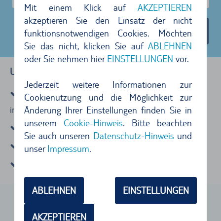
Mit einem Klick auf
AKZEPTIEREN
akzeptieren Sie den Einsatz der nicht
Mietwagen anzeigen
(45)
funktionsnotwendigen Cookies. Möchten
Sie das nicht, klicken Sie auf
ABLEHNEN
oder Sie nehmen hier
EINSTELLUNGEN
vor.
Unser Rundum-Sorglos-Versprechen
Jederzeit weitere Informationen zur
Vollkasko-Versicherung ohne Selbstbeteiligung
Cookienutzung und die Möglichkeit zur
inkl.
Änderung Ihrer Einstellungen finden Sie in
unserem
Cookie-Hinweis
. Bitte beachten
KFZ Haftpflichtversicherung inkl.
Sie auch unseren
Datenschutz-Hinweis
und
Kostenlos stornieren bis 24 Stunden vorher
unser
Impressum
.
Faire Tankregelung
ABLEHNEN
EINSTELLUNGEN
AKZEPTIEREN