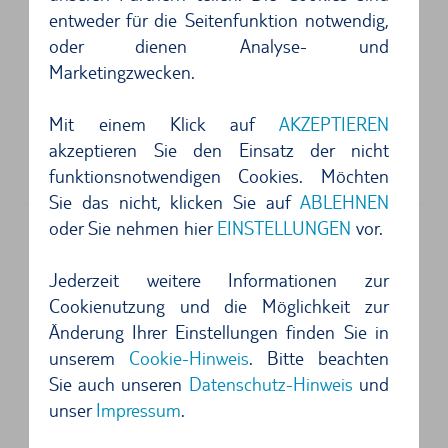
entweder für die Seitenfunktion notwendig,
Wurden von Hertz als Kooperationspartner
oder dienen Analyse- und
Dollar super professionell und kundenorientiert
Marketingzwecken.
am ...
Mit einem Klick auf
AKZEPTIEREN
5 von 5 Sternen
akzeptieren Sie den Einsatz der nicht
Perfekt...
funktionsnotwendigen Cookies. Möchten
Sie das nicht, klicken Sie auf
ABLEHNEN
oder Sie nehmen hier
EINSTELLUNGEN
vor.
Anschrift
Jederzeit weitere Informationen zur
Hertz
Cookienutzung und die Möglichkeit zur
Airport Desk at Arrivals Hall
Änderung Ihrer Einstellungen finden Sie in
85300
Kos
unserem
Cookie-Hinweis
. Bitte beachten
Sie auch unseren
Datenschutz-Hinweis
und
4 von 5 Sternen
unser
Impressum
.
War alles prima...